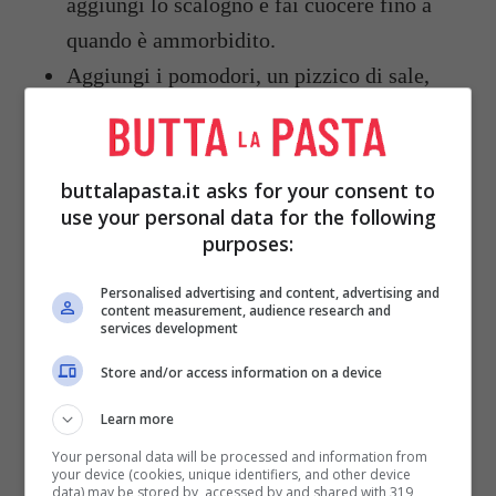
aggiungi lo scalogno e fai cuocere fino a
quando è ammorbidito.
Aggiungi i pomodori, un pizzico di sale,
una spruzzata di pepe, l’aglio schiacciato
e capperi. Cuoci per 5 minuti.
Scarta il pesce dalla pellicola e ponilo a
buttalapasta.it asks for your consent to
use your personal data for the following
grigliare (o mettilo su una bistecchiera)
purposes:
per circa 3 minuti per lato.
Trasferisci in un piatto, bagna il pesce con
Personalised advertising and content, advertising and
content measurement, audience research and
il limone e
copri con il sughetto ai
services development
pomodori
.
Store and/or access information on a device
Cospargi con il prezzemolo (
o se
Learn more
preferisci con altre erbe aromatiche
) e
Your personal data will be processed and information from
servi.
your device (cookies, unique identifiers, and other device
data) may be stored by, accessed by and shared with 319