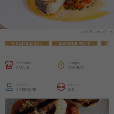
Foto Shutterstock | vsl
RICETTE LIGHT
SECONDI PIATTI
SE
Difficoltà:
Tempo:
FACILE
5 MINUTI
Porzioni:
Calorie:
1 PERSONE
N.D.