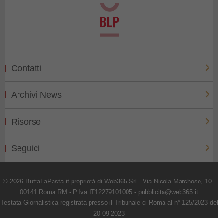
Contatti
Archivi News
Risorse
Seguici
© 2026 ButtaLaPasta.it proprietà di Web365 Srl - Via Nicola Marchese, 10 -
00141 Roma RM - P.Iva IT12279101005 - pubblicita@web365.it
Testata Giornalistica registrata presso il Tribunale di Roma al n° 125/2023 del
20-09-2023