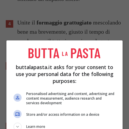
Unite il
formaggio grattugiato
mescolando
bene ma brevemente, giusto il tempo di
amalgamare il tutto in maniera adeguata.
Usate questo impasto per riempire gli stampi
buttalapasta.it asks for your consent to
use your personal data for the following
da muffin aiutatevi con un cucchiaio e state
purposes:
attenti a
non superare i due terzi
della
capienza altrimenti l'impasto potrebbe
Personalised advertising and content, advertising and
content measurement, audience research and
fuoriuscire e rovinare il risultato finale.
services development
Store and/or access information on a device
Infornate i
muffin salati in forno caldo per
Learn more