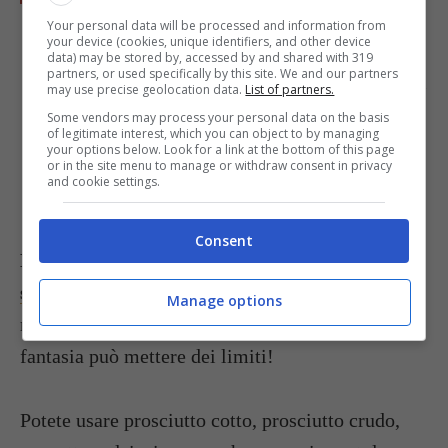
circa 15/20
minuti prestando attenzione alla
Your personal data will be processed and information from
your device (cookies, unique identifiers, and other device
cottura. Dovranno risultare gonfi e dorati.
data) may be stored by, accessed by and shared with 319
partners, or used specifically by this site. We and our partners
Una volta cotti tirateli fuori dal forno e fateli
may use precise geolocation data.
List of partners.
raffreddare su una gratella. Estraeteli dai
Some vendors may process your personal data on the basis
of legitimate interest, which you can object to by managing
loro stampini e serviteli o conservateli in un
your options below. Look for a link at the bottom of this page
or in the site menu to manage or withdraw consent in privacy
contenitore a chiusura ermetica.
and cookie settings.
Consent
L’idea in più
: con le nostre
ricette di muffin
salati ripieni
potete preparare questi piccoli
Manage options
rustici in mille modi diversi, solo la vostra
fantasia può mettere dei limiti!
Potete usare prosciutto cotto, prosciutto crudo,