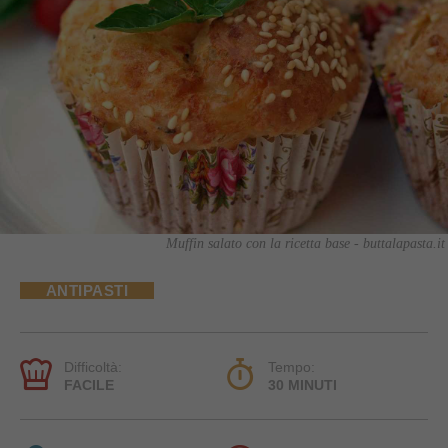
Muffin salato con la ricetta base - buttalapasta.it
ANTIPASTI
Difficoltà:
Tempo:
FACILE
30 MINUTI