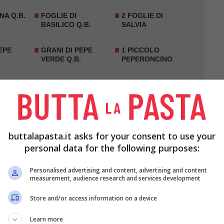
A Q.B.
FOGLIE DI
2 FOGLIE DI
BASILICO Q.B.
SALVIA
EPE
GRANI DI PEPE
1 PICCOLO
VERDE Q.B.
PEPERONCINO
buttalapasta.it asks for your consent to use your
personal data for the following purposes:
Personalised advertising and content, advertising and content
measurement, audience research and services development
Store and/or access information on a device
il basilico, il prezzemolo, il
timo
e la salvia, poi
Learn more