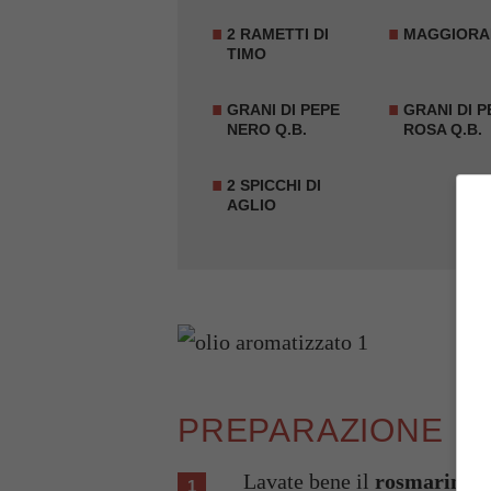
2 RAMETTI DI
MAGGIORAN
TIMO
GRANI DI
PEPE
GRANI DI
P
NERO
Q.B.
ROSA
Q.B.
2 SPICCHI DI
AGLIO
PREPARAZIONE
Lavate bene il
rosmarino
, 