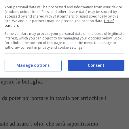
Your personal data will be processed and information from your device
(cookies, unique identifiers, and other device data) may be stored by,
accessed by and shared with 319 partners, or used specifically by this
site. We and our partners may use precise geolocation data.
List of
glio e spellateli.
partners.
Some vendors may process your personal data on the basis of legitimate
interest, which you can object to by managing your options below. Look
 sul fondo di una bottiglia, insieme anche
for a link at the bottom of this page or in the site menu to manage or
withdraw consent in privacy and cookie settings.
i grani di pepe.
iate macerare per almeno un mese in un luogo buio.
Manage options
Consent
aprire la bottiglia.
 da poter poi portare in tavola per arricchire i
ate ad usare l’olio, che sarà saporitissimo.