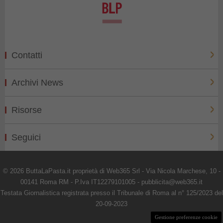
Contatti
Archivi News
Risorse
Seguici
© 2026 ButtaLaPasta.it proprietà di Web365 Srl - Via Nicola Marchese, 10 -
00141 Roma RM - P.Iva IT12279101005 - pubblicita@web365.it
Testata Giornalistica registrata presso il Tribunale di Roma al n° 125/2023 del
20-09-2023
Gestione preferenze cookie