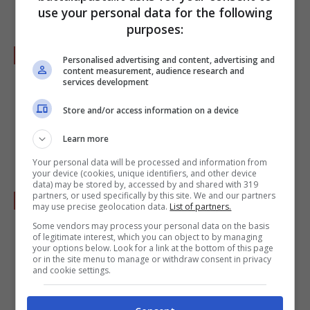
use your personal data for the following
purposes:
Pieghiamo un lembo della sfoglia verso il
Personalised advertising and content, advertising and
content measurement, audience research and
centro, poi l'altro lembo della sfoglia sopra
services development
al terzo piegato. Una volta arrotolato,
Store and/or access information on a device
avvolgiamolo nella pellicola e lasciamo
riposare il panetto in frigo per 30 minuti.
Learn more
Your personal data will be processed and information from
your device (cookies, unique identifiers, and other device
data) may be stored by, accessed by and shared with 319
Dopo i 30 minuti stendiamo di nuovo la
partners, or used specifically by this site. We and our partners
may use precise geolocation data.
List of partners.
sfoglia ottenendo una forma rettangolare.
Some vendors may process your personal data on the basis
of legitimate interest, which you can object to by managing
Richiudiamo in tre parti come prima e
your options below. Look for a link at the bottom of this page
or in the site menu to manage or withdraw consent in privacy
mettiamo in frigo per 30 minuti.
and cookie settings.