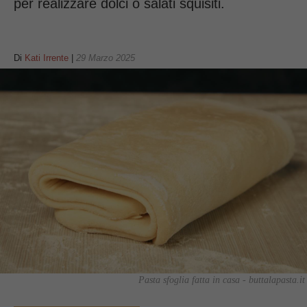
per realizzare dolci o salati squisiti.
Di
Kati Irrente
|
29 Marzo 2025
Pasta sfoglia fatta in casa - buttalapasta.it