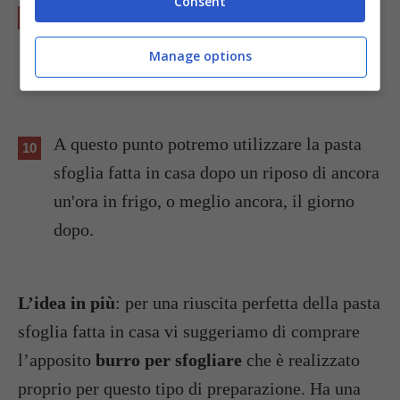
Consent
Facciamo quest'
operazione di sfogliatura
per 5/6 volte
e tra una volta e l'altra,
Manage options
facciamo riposare il panetto per 30 minuti.
A questo punto potremo utilizzare la pasta
sfoglia fatta in casa dopo un riposo di ancora
un'ora in frigo, o meglio ancora, il giorno
dopo.
L’idea in più
: per una riuscita perfetta della pasta
sfoglia fatta in casa vi suggeriamo di comprare
l’apposito
burro per sfogliare
che è realizzato
proprio per questo tipo di preparazione. Ha una