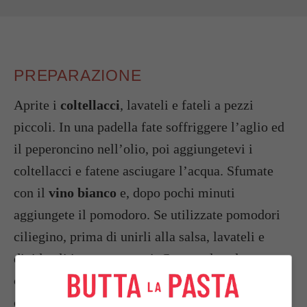
PREPARAZIONE
Aprite i
coltellacci
, lavateli e fateli a pezzi
piccoli. In una padella fate soffriggere l’aglio ed
il peperoncino nell’olio, poi aggiungetevi i
coltellacci e fatene asciugare l’acqua. Sfumate
con il
vino bianco
e, dopo pochi minuti
aggiungete il pomodoro. Se utilizzate pomodori
ciliegino, prima di unirli alla salsa, lavateli e
divideteli in quattro parti. Cuocete la salsa per
circa
10 minuti
e infine regolate di sale. Intanto
che la salsa cuoce, fate bollire l’acqua salata e