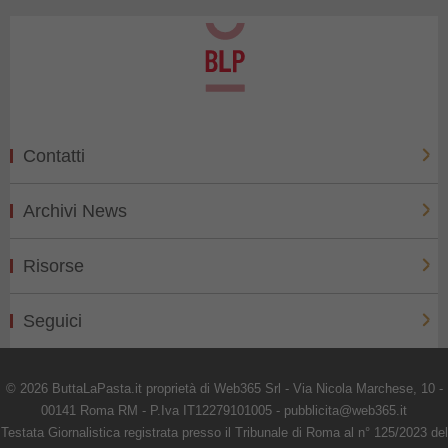
Contatti
Archivi News
Risorse
Seguici
© 2026 ButtaLaPasta.it proprietà di Web365 Srl - Via Nicola Marchese, 10 -
00141 Roma RM - P.Iva IT12279101005 - pubblicita@web365.it
Testata Giornalistica registrata presso il Tribunale di Roma al n° 125/2023 del