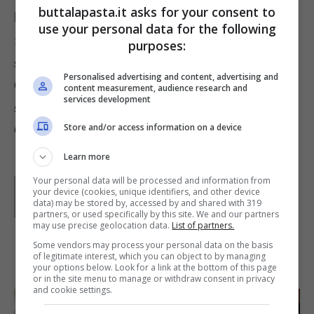
buttalapasta.it asks for your consent to
buttatevi gli spaghetti. Scolateli ben al dente e
use your personal data for the following
finite la cottura salatandoli nella salsa. Servite
purposes:
subito spolverizzando con il prezzemolo tritato.
Personalised advertising and content, advertising and
Consiglio l’abbinamento con un vino bianco
content measurement, audience research and
services development
secco, come un Vermentino toscano o uno
Store and/or access information on a device
Chardonnay fruttato.
Learn more
Your personal data will be processed and information from
Parole di
Claudia
your device (cookies, unique identifiers, and other device
data) may be stored by, accessed by and shared with 319
partners, or used specifically by this site. We and our partners
may use precise geolocation data.
List of partners.
Some vendors may process your personal data on the basis
IN PRIMO PIANO
of legitimate interest, which you can object to by managing
your options below. Look for a link at the bottom of this page
or in the site menu to manage or withdraw consent in privacy
and cookie settings.