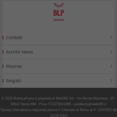
Contatti
Archivi News
Risorse
Seguici
© 2026 ButtaLaPasta.it proprietà di Web365 Srl - Via Nicola Marchese, 10 -
00141 Roma RM - P.Iva IT12279101005 - pubblicita@web365.it
Testata Giornalistica registrata presso il Tribunale di Roma al n° 125/2023 del
20-09-2023