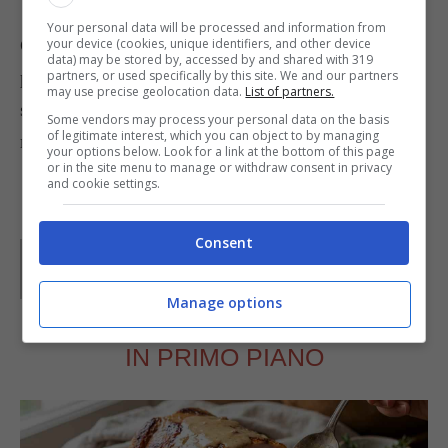
Your personal data will be processed and information from
Coprite la superficie con la carta di alluminio e
your device (cookies, unique identifiers, and other device
data) may be stored by, accessed by and shared with 319
passate nel frigorifero per qualche ora; quindi
partners, or used specifically by this site. We and our partners
may use precise geolocation data.
List of partners.
sformate la mattonella immergendo lo stampo
Some vendors may process your personal data on the basis
of legitimate interest, which you can object to by managing
nell’acqua calda.
your options below. Look for a link at the bottom of this page
or in the site menu to manage or withdraw consent in privacy
and cookie settings.
Consent
Parole di
Waly
Manage options
IN PRIMO PIANO