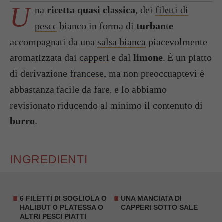
U
na
ricetta quasi classica
, dei
filetti di
pesce
bianco in forma di
turbante
accompagnati da una
salsa bianca
piacevolmente
aromatizzata dai
capperi
e dal
limone
. È un piatto
di derivazione
francese
, ma non preoccuaptevi è
abbastanza facile da fare, e lo abbiamo
revisionato riducendo al minimo il contenuto di
burro
.
INGREDIENTI
6 FILETTI DI
SOGLIOLA
O
UNA MANCIATA DI
HALIBUT
O
PLATESSA
O
CAPPERI SOTTO SALE
ALTRI PESCI PIATTI