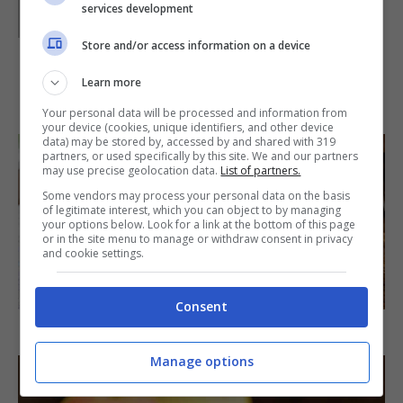
services development
GIeGI è stata collaboratrice di Buttalapasta dal 2008 al
2013, spaziando tra tutte le tipologie di ricette, con un
occhio di riguardo a quelle della tradizione regionale.
Store and/or access information on a device
Learn more
IN PRIMO PIANO
Your personal data will be processed and information from
your device (cookies, unique identifiers, and other device
data) may be stored by, accessed by and shared with 319
partners, or used specifically by this site. We and our partners
may use precise geolocation data.
List of partners.
Some vendors may process your personal data on the basis
of legitimate interest, which you can object to by managing
your options below. Look for a link at the bottom of this page
or in the site menu to manage or withdraw consent in privacy
and cookie settings.
SECONDI PIATTI
Consent
Arista di maiale al latte
Manage options