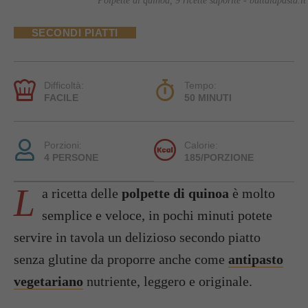
Polpette di quinoa, 9 ricette saporite - buttalapasta.it
SECONDI PIATTI
Difficoltà:
Tempo:
FACILE
50 MINUTI
Porzioni:
Calorie:
4 PERSONE
185/PORZIONE
L
a ricetta delle
polpette di quinoa
è molto
semplice e veloce, in pochi minuti potete
servire in tavola un delizioso secondo piatto
senza glutine da proporre anche come
antipasto
vegetariano
nutriente, leggero e originale.