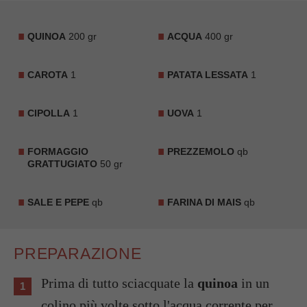
QUINOA
200 gr
ACQUA
400 gr
CAROTA
1
PATATA LESSATA
1
CIPOLLA
1
UOVA
1
FORMAGGIO
PREZZEMOLO
qb
GRATTUGIATO
50 gr
SALE E PEPE
qb
FARINA DI MAIS
qb
PREPARAZIONE
Prima di tutto sciacquate la
quinoa
in un
colino più volte sotto l'acqua corrente per