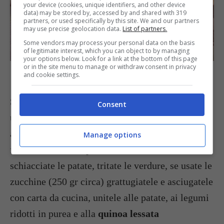
your device (cookies, unique identifiers, and other device
data) may be stored by, accessed by and shared with 319
partners, or used specifically by this site. We and our partners
may use precise geolocation data.
List of partners.
Some vendors may process your personal data on the basis
of legitimate interest, which you can object to by managing
your options below. Look for a link at the bottom of this page
Gustoso e semplice, il polpettone di quinoa piace anche ai bambini –
or in the site menu to manage or withdraw consent in privacy
and cookie settings.
buttalapasta.it
Se desiderate fare il
polpettone di quinoa
potete
Consent
usare gli ingredienti della ricetta principale
aggiungendo 240 gr di fagioli borlotti lessati e
Manage options
frullati o lo stesso peso di ceci. Quindi lessate e
schiacciate le patate, tritate le verdure, se usate le
zucchine (250 gr circa) grattugiatele e asciugatele
con carta da cucina, unitele alle patate, ai legumi
ridotti in purea e alla
quinoa lessata