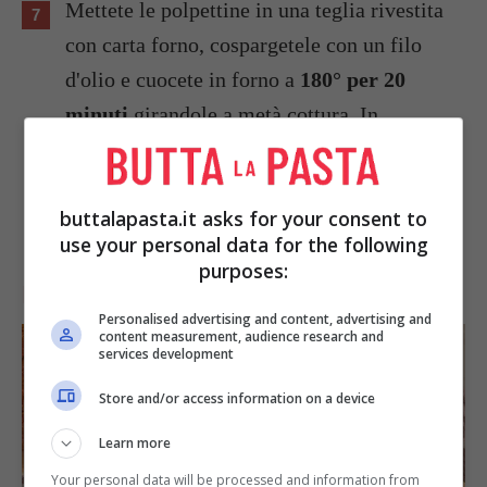
Mettete le polpettine in una teglia rivestita
con carta forno, cospargetele con un filo
d'olio e cuocete in forno a
180° per 20
minuti
girandole a metà cottura. In
alternativa potete friggere le polpette di
quinoa in padella con poco olio.
buttalapasta.it asks for your consent to
use your personal data for the following
purposes:
POLPETTONE DI QUINOA
Personalised advertising and content, advertising and
content measurement, audience research and
services development
Store and/or access information on a device
Learn more
Your personal data will be processed and information from