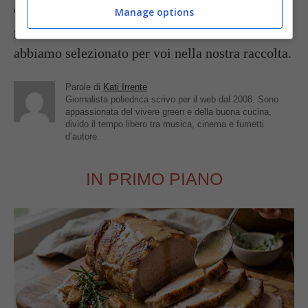
concentrato di pomodoro
. Infine se volete
Manage options
gustare altri
risotti cremosi
scoprite quelli che
abbiamo selezionato per voi nella nostra raccolta.
Parole di
Kati Irrente
Giornalista poliedrica scrivo per il web dal 2008. Sono
appassionata del vivere green e della buona cucina,
divido il tempo libero tra musica, cinema e fumetti
d’autore.
IN PRIMO PIANO