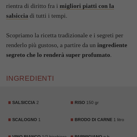
rientra di diritto fra i
migliori piatti con la
salsiccia
di tutti i tempi.
Scopriamo la ricetta tradizionale e i segreti per
renderlo più gustoso, a partire da un
ingrediente
segreto che lo renderà super profumato
.
INGREDIENTI
SALSICCIA
2
RISO
150 gr
SCALOGNO
1
BRODO DI CARNE
1 litro
VINO BIANCO
1/2 bicchiere
PARMIGIANO
q.b.