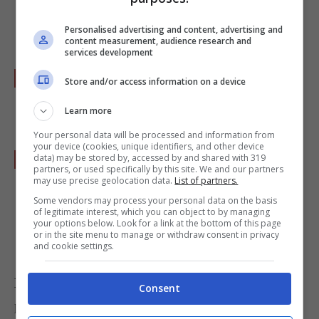
parmigiano
,
pepe nero
e
sale
.
Personalised advertising and content, advertising and
content measurement, audience research and
services development
Eliminare i chiodi di garofano dalla
Store and/or access information on a device
casseruola.
Learn more
Your personal data will be processed and information from
your device (cookies, unique identifiers, and other device
Lasciate riposare un paio di minuti prima di
data) may be stored by, accessed by and shared with 319
partners, or used specifically by this site. We and our partners
servire il vostro
risotto con salsiccia
in
may use precise geolocation data.
List of partners.
tavola decorando il piatto con dei rametti di
Some vendors may process your personal data on the basis
of legitimate interest, which you can object to by managing
rosmarino.
your options below. Look for a link at the bottom of this page
or in the site menu to manage or withdraw consent in privacy
and cookie settings.
L’idea in più
: per avere una variante colorata
Consent
potete aggiungere un paio di cucchiai di