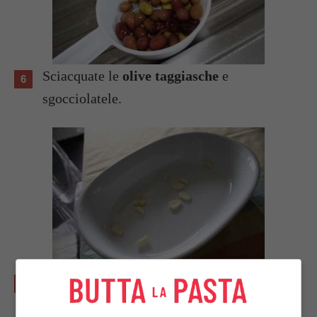
Sciacquate le
olive taggiasche
e
sgocciolatele.
Sbucciate l’
aglio
, tagliatelo a pezzi e
mettetelo in un piatto da portata concavo (se