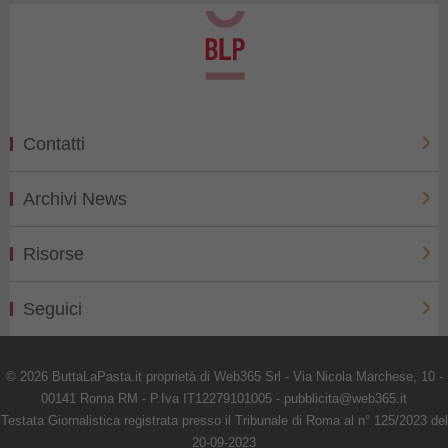
Contatti
Archivi News
Risorse
Seguici
© 2026 ButtaLaPasta.it proprietà di Web365 Srl - Via Nicola Marchese, 10 -
00141 Roma RM - P.Iva IT12279101005 - pubblicita@web365.it
Testata Giornalistica registrata presso il Tribunale di Roma al n° 125/2023 del
20-09-2023