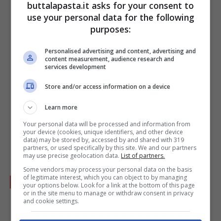
buttalapasta.it asks for your consent to
vi piace molto tagliatelo a fettine sottili,
use your personal data for the following
altrimenti a fette spesse o solo a metà, e se
purposes:
proprio non lo gradite molto usatelo solo per
Personalised advertising and content, advertising and
strofinare il recipiente).
content measurement, audience research and
services development
Store and/or access information on a device
Learn more
Your personal data will be processed and information from
your device (cookies, unique identifiers, and other device
data) may be stored by, accessed by and shared with 319
partners, or used specifically by this site. We and our partners
may use precise geolocation data.
List of partners.
Some vendors may process your personal data on the basis
of legitimate interest, which you can object to by managing
Mettete le olive nello stesso recipiente.
your options below. Look for a link at the bottom of this page
or in the site menu to manage or withdraw consent in privacy
and cookie settings.