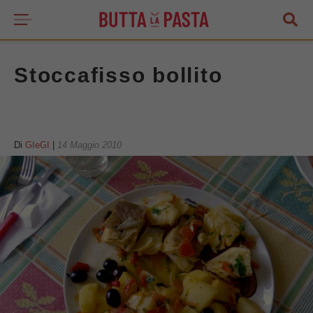
Stoccafisso bollito
Di
GIeGI
|
14 Maggio 2010