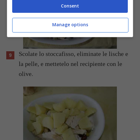
Consent
Manage options
Scolate lo stoccafisso, eliminate le lische e
la pelle, e mettetelo nel recipiente con le
olive.