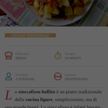
CUCINA REGIONALE
Difficoltà:
Tempo:
MEDIA
20 MINUTI
Porzioni:
Calorie:
4 PERSONE
280/PERSONA
L
o
stoccafisso bollito
è un piatto tradizionale
della
cucina ligure
, semplicissimo, ma di
una grande bontà. Lo stoccafisso è infatti lessato