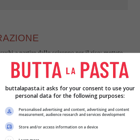
RAZIONE
sushi a partire dallo sciroppo per il riso: mettete
ucchero ed il sale, portate appena a bollore e fate
buttalapasta.it asks for your consent to use your
o in acqua fredda molto a lungo (l’acqua dovrà
personal data for the following purposes:
rente), mettetelo in un pentolino e, per ogni 70 gr
Personalised advertising and content, advertising and content
’acqua.
measurement, audience research and services development
Store and/or access information on a device
to e, non appena raggiunto il punto di ebollizione,
bbassate subito la fiamma, che dovrà essere al