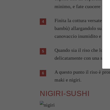
minimo, e fate cuocere il t
Finita la cottura versate il 
bambù) allargandolo sulla b
canovaccio inumidito e lasc
Quando sia il riso che lo s
delicatamente con una spatol
A questo punto il riso è pro
maki e nigiri.
NIGIRI-SUSHI