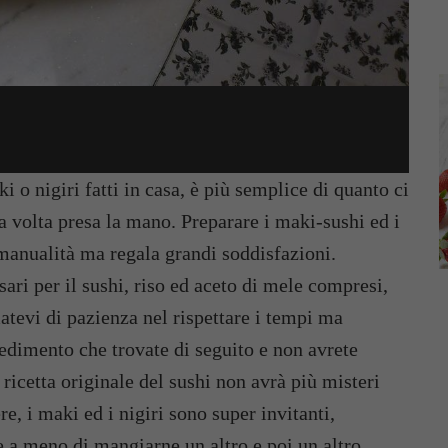
i o nigiri fatti in casa, è più semplice di quanto ci
 volta presa la mano. Preparare i maki-sushi ed i
 manualità ma regala grandi soddisfazioni.
ssari per il sushi, riso ed aceto di mele compresi,
atevi di pazienza nel rispettare i tempi ma
cedimento che trovate di seguito e non avrete
a ricetta originale del sushi non avrà più misteri
re, i maki ed i nigiri sono super invitanti,
e a meno di mangiarne un altro e poi un altro