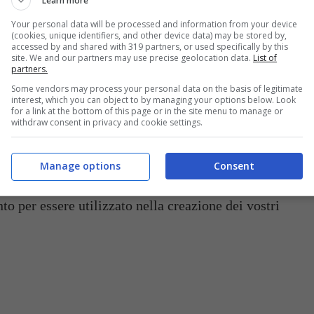
Learn more
utto per 10 minuti senza scoperchiare.
Your personal data will be processed and information from your device
(cookies, unique identifiers, and other device data) may be stored by,
accessed by and shared with 319 partners, or used specifically by this
riso in una terrina (o nell’apposito contenitore in
site. We and our partners may use precise geolocation data.
List of
partners.
ase per farlo raffreddare. Copritelo con
Some vendors may process your personal data on the basis of legitimate
interest, which you can object to by managing your options below. Look
iatelo riposare.
for a link at the bottom of this page or in the site menu to manage or
withdraw consent in privacy and cookie settings.
ciroppo saranno freddi, uniteli mescolando
a finché il riso non sarà tutto lucido.
Manage options
Consent
nto per essere utilizzato nella creazione dei vostri