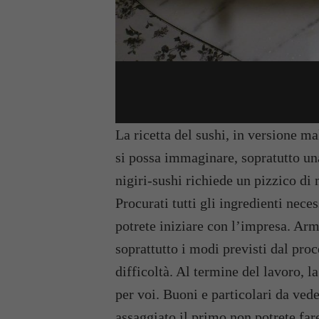
La ricetta del sushi, in versione mak
si possa immaginare, sopratutto una
nigiri-sushi richiede un pizzico di
Procurati tutti gli ingredienti nece
potrete iniziare con l’impresa. Arm
soprattutto i modi previsti dal pro
difficoltà. Al termine del lavoro, l
per voi. Buoni e particolari da vede
assaggiato il primo non potrete far