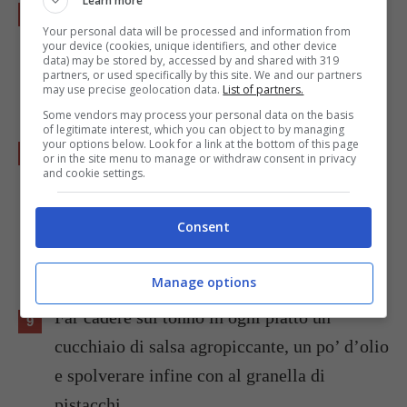
Learn more
Fare un’
emulsione
col succo d’arancia che è
Your personal data will be processed and information from
filtrato dal colino più quello della quinta
your device (cookies, unique identifiers, and other device
data) may be stored by, accessed by and shared with 319
arancia, olio sufficiente (mezzo bicchiere
partners, or used specifically by this site. We and our partners
may use precise geolocation data.
List of partners.
circa) e i capperi interi.
Some vendors may process your personal data on the basis
of legitimate interest, which you can object to by managing
your options below. Look for a link at the bottom of this page
In ogni piatto mettere intorno al tonno le
or in the site menu to manage or withdraw consent in privacy
and cookie settings.
fette d’arancia, peparle, aggiungere poi le
zucchine
, tagliate a fette fini e grigliate
Consent
quindi tagliate in strisce grandi come un
dito, e condirle con l’emulsione.
Manage options
Far cadere sul tonno in ogni piatto un
cucchiaio di salsa agropiccante, un po’ d’olio
e spolverare infine con al granella di
pistacchi.