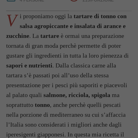
4 PERSONE
215/PORZIONE
V
i proponiamo oggi la
tartare di tonno con
salsa agropiccante e insalata di arance e
zucchine
. La
tartare
è ormai una preparazione
tornata di gran moda perchè permette di poter
gustare gli ingredienti in tutta la loro pienezza di
sapori e nutrienti
. Dalla classica carne alla
tartara s’è passati poi all’uso della stessa
presentazione per i pesci più saporiti e piacevoli
al palato quali
salmone, ricciola, spigola
ma
soprattutto
tonno
, anche perchè quelli pescati
nella porzione di mediterraneo su cui s’affaccia
l’Italia sono considerati i migliori anche dagli
iperesigenti giapponesi. In questa mia ricetta il