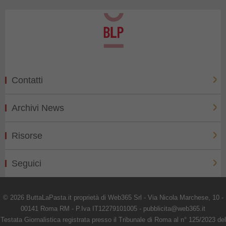
Contatti
Archivi News
Risorse
Seguici
© 2026 ButtaLaPasta.it proprietà di Web365 Srl - Via Nicola Marchese, 10 -
00141 Roma RM - P.Iva IT12279101005 - pubblicita@web365.it
Testata Giornalistica registrata presso il Tribunale di Roma al n° 125/2023 del