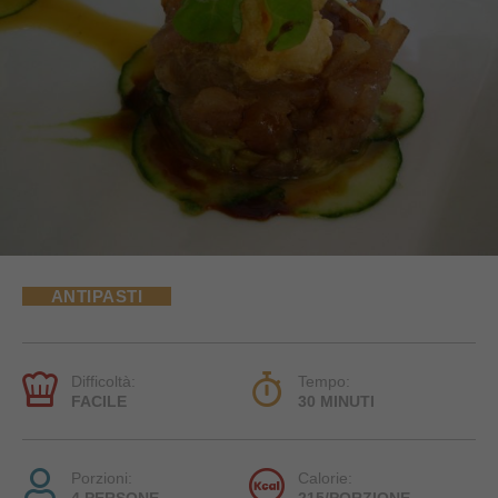
ANTIPASTI
Difficoltà:
Tempo:
FACILE
30 MINUTI
Porzioni:
Calorie: