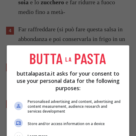
soia
e lo
zucchero
e far ridurre a fuoco
medio fino a metà-
Far raffreddare (si può fare questa salsa in
abbondanza e poi conservarla in frigo in un
barattolo di vetro pronta all’uso).
Togliere la parte bianca delle 4 arance e
buttalapasta.it asks for your consent to
tagliarle a rondelle alte mezzo centimetro,
use your personal data for the following
metterle quindi in un colino a sgocciolare.
purposes:
Personalised advertising and content, advertising and
Tritare il tonno
a coltello non troppo
content measurement, audience research and
services development
finemente, disporlo sui piatti individuali
facendo un mucchio centrale.
Store and/or access information on a device