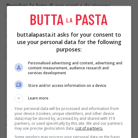
Prendete le fette di
pan carrè
e da ciscuna
recuperate 4 dischetti con uno stampino;
imbiondite leggermente il
pane
, prestando
buttalapasta.it asks for your consent to
attenzione per non farlo asciugare troppo;
use your personal data for the following
adagiate un cucchiaio di salsa di polpa di
purposes:
granchio su ogni dischetto e servite.
Personalised advertising and content, advertising and
content measurement, audience research and
services development
Foto da:
www.scuoladicucina.files.wordpress.com;
Store and/or access information on a device
www.cipolloni.org; www.stellafoods.con;
Learn more
www.buttalapasta.it; www.pourfemme.it;
Your personal data will be processed and information from
ricetteitalia.altervista.org; it.inmagine.com;
your device (cookies, unique identifiers, and other device
data) may be stored by, accessed by and shared with 319
bestuff.com
partners, or used specifically by this site. We and our partners
may use precise geolocation data.
List of partners.
Some vendors may process your personal data on the basis