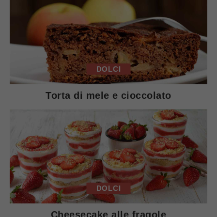
DOLCI
Torta di mele e cioccolato
DOLCI
Cheesecake alle fragole