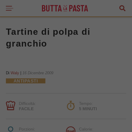
Tartine di polpa di
granchio
Di
Waly
|
16 Dicembre 2009
ANTIPASTI
Difficoltà:
Tempo:
FACILE
5 MINUTI
Porzioni:
Calorie: