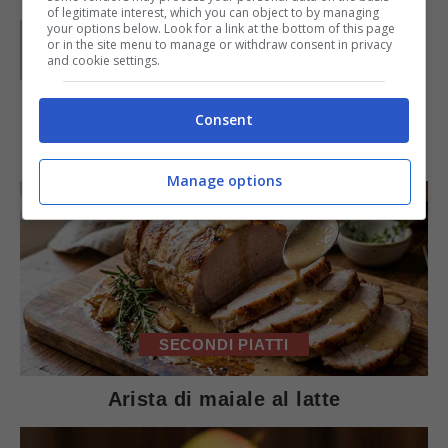
of legitimate interest, which you can object to by managing
your options below. Look for a link at the bottom of this page
Parole di
Waly
or in the site menu to manage or withdraw consent in privacy
and cookie settings.
Consent
IN PRIMO PIANO
Manage options
SECONDI PIATTI
Arista di maiale al latte