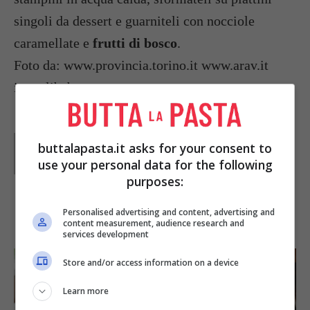
singoli da dessert e guarniteli con nocciole
caramellate e
frutti di bosco
.
Foto da: www.provincia.torino.it www.arav.it
img.alibaba.com
Parole di
Paoletta
buttalapasta.it asks for your consent to
Paoletta è stata collaboratrice di Buttalapasta dal 2008
use your personal data for the following
al 2011, spaziando tra tutte le tipologie di ricette, dai
primi ai contorni, dai secondi ai dolci.
purposes:
Personalised advertising and content, advertising and
IN PRIMO PIANO
content measurement, audience research and
services development
Store and/or access information on a device
Learn more