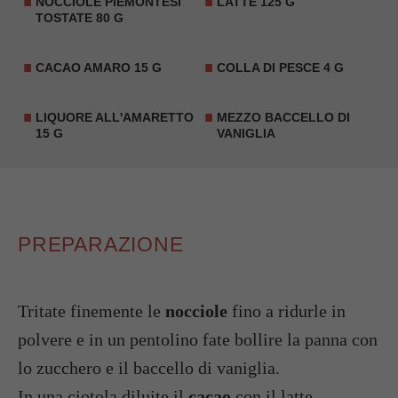
NOCCIOLE PIEMONTESI
LATTE 125 G
TOSTATE 80 G
CACAO AMARO 15 G
COLLA DI PESCE 4 G
LIQUORE ALL'AMARETTO
MEZZO BACCELLO DI
15 G
VANIGLIA
PREPARAZIONE
Tritate finemente le
nocciole
fino a ridurle in
polvere e in un pentolino fate bollire la panna con
lo zucchero e il baccello di vaniglia.
In una ciotola diluite il
cacao
con il latte,