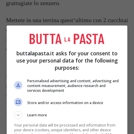
grattugiate lo zenzero.
Mettete in una terrina quest’ultimo con 2 cucchiai
di olio, l’
aglio
e il sale, fate macerare qualche
minuto quindi spennellate i pezzi di pollo con
olio aromatizzato
ottenuto.
buttalapasta.it asks for your consent to
use your personal data for the following
In una padella abbastanza larga fate scaldare un
purposes:
paio di cucchiai di olio e mettete a cuocere il
Personalised advertising and content, advertising and
pollo insieme alla sua
marinatura
per circa 40
content measurement, audience research and
services development
minuti, rigirandolo spesso.
Store and/or access information on a device
Appena il pollo sarà cotto servite subito.
Learn more
Your personal data will be processed and information from
foto da ristorantelaregnatela.com
your device (cookies, unique identifiers, and other device