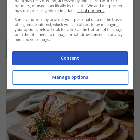
data) may be stored by, accessed by and shared with 319
partners, or used specifically by this site. We and our partners
may use precise geolocation data.
List of partners.
Some vendors may process your personal data on the basis
of legitimate interest, which you can object to by managing
Tag:
Ricette dal mondo
your options below. Look for a link at the bottom of this page
or in the site menu to manage or withdraw consent in privacy
and cookie settings.
Parole di
Dolcezzuola
Consent
IN PRIMO PIANO
Manage options