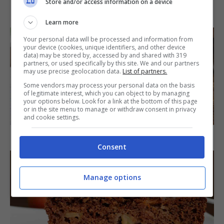
Store and/or access information on a device
IN PRIMO PIANO
Learn more
Your personal data will be processed and information from
your device (cookies, unique identifiers, and other device
data) may be stored by, accessed by and shared with 319
partners, or used specifically by this site. We and our partners
may use precise geolocation data.
List of partners.
Some vendors may process your personal data on the basis
of legitimate interest, which you can object to by managing
your options below. Look for a link at the bottom of this page
or in the site menu to manage or withdraw consent in privacy
SECONDI PIATTI
and cookie settings.
Arista di maiale al latte
Consent
Manage options