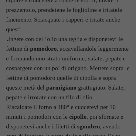
cipolle e riducetele a rondelle sottili, lavate il
prezzemolo, prendetene le foglioline e tritatele
finemente. Sciacquate i capperi e tritate anche
questi.
Ungete con dell’olio una teglia e disponetevi le
fettine di
pomodoro
, accavallandole leggermente
e formando uno strato uniforme; salate, pepate e
cospargete con un po’ di origano. Mettete sopra le
fettine di pomodoro quelle di cipolla e sopra
queste metà del
parmigiano
grattugiato. Salate,
pepate e irrorate con un filo di olio.
Riscaldate il forno a 180° e cuocetevi per 10
minuti i pomodori con le
cipolle
, poi sfornate e
disponetevi anche i filetti di
sgombro
, avendo