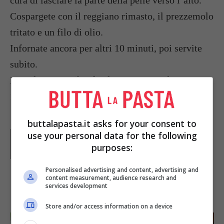
cura di lasciare la parte della pelle verso l’alto.
Cospargete con il reggiano rimasto, il prezzemolo
tritato e un filo di olio.
Infornate ancora per altri 10 minuti, poi servite
subito.
Foto da: www.yihanfoods.com open.salon.com
1001resepi.com web.madritel.es
buttalapasta.it asks for your consent to
use your personal data for the following
Parole di
Paoletta
Paoletta è stata collaboratrice di Buttalapasta dal 2008
purposes:
al 2011, spaziando tra tutte le tipologie di ricette, dai
primi ai contorni, dai secondi ai dolci.
Personalised advertising and content, advertising and
content measurement, audience research and
services development
IN PRIMO PIANO
Store and/or access information on a device