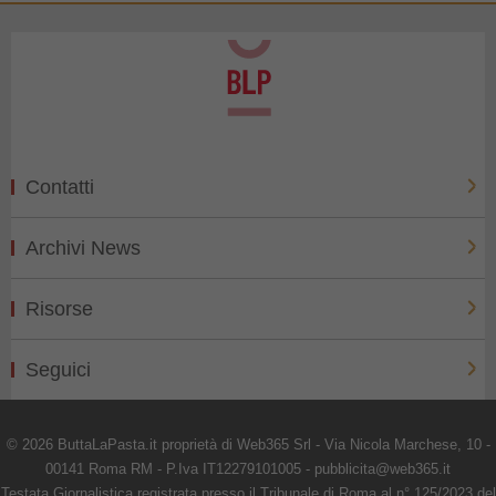
Contatti
Archivi News
Risorse
Seguici
© 2026 ButtaLaPasta.it proprietà di Web365 Srl - Via Nicola Marchese, 10 -
00141 Roma RM - P.Iva IT12279101005 - pubblicita@web365.it
Testata Giornalistica registrata presso il Tribunale di Roma al n° 125/2023 del