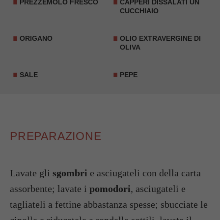
PREZZEMOLO FRESCO
CAPPERI
DISSALATI UN
CUCCHIAIO
ORIGANO
OLIO EXTRAVERGINE DI
OLIVA
SALE
PEPE
PREPARAZIONE
Lavate gli
sgombri
e asciugateli con della carta
assorbente; lavate i
pomodori
, asciugateli e
tagliateli a fettine abbastanza spesse; sbucciate le