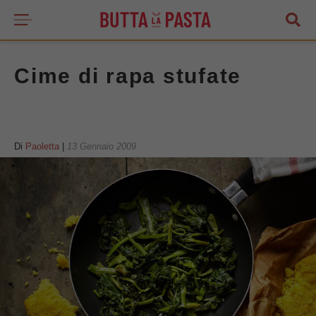
Cime di rapa stufate
Di
Paoletta
|
13 Gennaio 2009