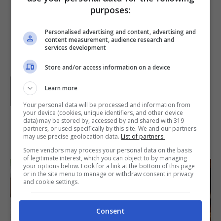
purposes:
subito, se volete direttamente nel recipiente
di coccio.
Personalised advertising and content, advertising and
content measurement, audience research and
services development
Store and/or access information on a device
Parole di
Paoletta
Learn more
Paoletta è stata collaboratrice di Buttalapasta dal 2008
al 2011, spaziando tra tutte le tipologie di ricette, dai
Your personal data will be processed and information from
primi ai contorni, dai secondi ai dolci.
your device (cookies, unique identifiers, and other device
data) may be stored by, accessed by and shared with 319
partners, or used specifically by this site. We and our partners
IN PRIMO PIANO
may use precise geolocation data.
List of partners.
Some vendors may process your personal data on the basis
of legitimate interest, which you can object to by managing
your options below. Look for a link at the bottom of this page
or in the site menu to manage or withdraw consent in privacy
and cookie settings.
Consent