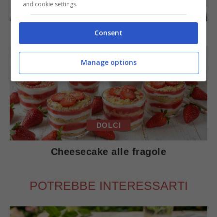
and cookie settings.
DOLCI
Torta di mele e cioccolato
Consent
Manage options
DOLCI
Cheesecake alle fragole
POTREBBE INTERESSARTI