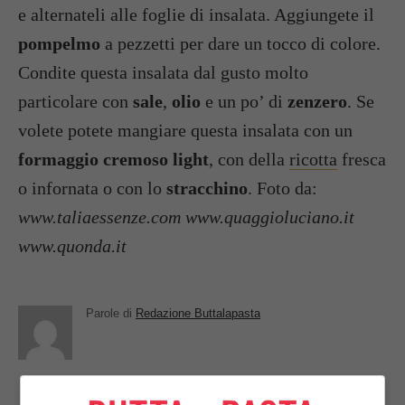
e alternateli alle foglie di insalata. Aggiungete il
pompelmo
a pezzetti per dare un tocco di colore.
Condite questa insalata dal gusto molto
particolare con
sale
,
olio
e un po’ di
zenzero
. Se
volete potete mangiare questa insalata con un
formaggio cremoso light
, con della
ricotta
fresca
o infornata o con lo
stracchino
. Foto da:
www.taliaessenze.com www.quaggioluciano.it
www.quonda.it
Parole di
Redazione Buttalapasta