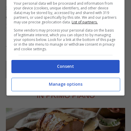
Your personal data will be processed and information from
zucchero rimasto e fatelo
caramellare
. Servite il
your device (cookies, unique identifiers, and other device
data) may be stored by, accessed by and shared with 319
dolce di riso in coppette, aggiungendo sopra
partners, or used specifically by this site. We and our partners
may use precise geolocation data.
List of partners.
l’ananas caramellato e il cocco grattuggiato.
Some vendors may process your personal data on the basis
of legitimate interest, which you can object to by managing
your options below. Look for a link at the bottom of this page
or in the site menu to manage or withdraw consent in privacy
Tag:
Ricette dal mondo
and cookie settings.
Parole di
Dolcezzuola
Consent
Manage options
IN PRIMO PIANO