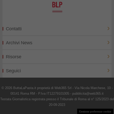
Contatti
Archivi News
Risorse
Seguici
© 2026 ButtaLaPasta.it proprietà di Web365 Srl - Via Nicola Marchese, 10 -
00141 Roma RM - P.Iva IT12279101005 - pubblicita@web365.it
Testata Giornalistica registrata presso il Tribunale di Roma al n° 125/2023 del
20-09-2023
Gestione preferenze cookie