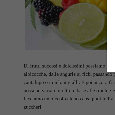
Di frutti succosi e dolcissimi possiamo fare
albicocche, dalle angurie ai fichi passando 
cantalupo o i meloni gialli. E poi ancora fra
possono variare molto in base alle tipologie
facciamo un piccolo elenco così puoi indiv
zuccheri.