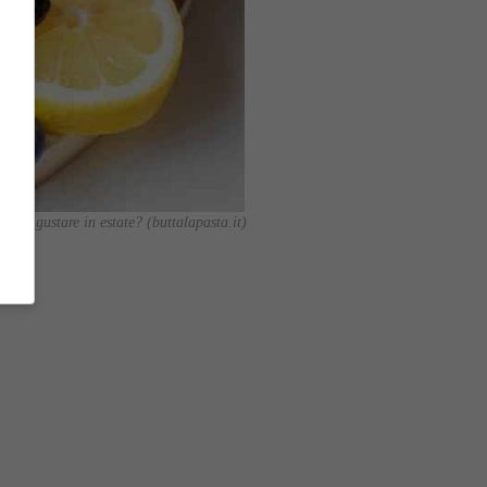
e da gustare in estate? (buttalapasta.it)