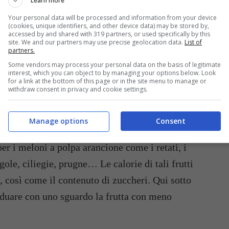
Learn more
Your personal data will be processed and information from your device
(cookies, unique identifiers, and other device data) may be stored by,
accessed by and shared with 319 partners, or used specifically by this
site. We and our partners may use precise geolocation data.
List of
partners.
Some vendors may process your personal data on the basis of legitimate
interest, which you can object to by managing your options below. Look
for a link at the bottom of this page or in the site menu to manage or
withdraw consent in privacy and cookie settings.
Quanto zucchero ha la frutta, ad esempio le angurie succos
Manage options
Consent
 un lungo elenco, si va dalle pesche alle
per i meloni a polpa arancione come i retati, i
gole, ciliegie, prugne… Le calorie di tali frutti
, così come il contenuto di zuccheri. Qui sotto
iduare con uno sguardo la frutta con meno