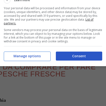
Learn more
Your personal data will be processed and information from your device
(cookies, unique identifiers, and other device data) may be stored by,
accessed by and shared with 319 partners, or used specifically by this
site. We and our partners may use precise geolocation data.
List of
partners.
Cheesecake con pesche fresche – Foto Canva – buttalapasta.it
Some vendors may process your personal data on the basis of legitimate
interest, which you can object to by managing your options below. Look
for a link at the bottom of this page or in the site menu to manage or
ostri ospiti una torta fredda degna delle migliori
withdraw consent in privacy and cookie settings.
Manage options
Consent
TI DA COMPRARE PER FARE
 PESCHE FRESCHE
hia