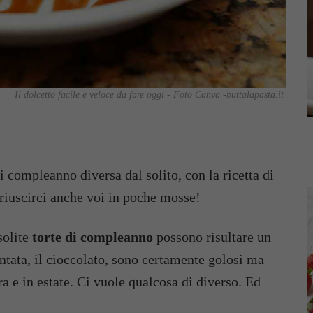
Il dolcetto facile e veloce da fare oggi - Foto Canva -buttalapasta.it
i compleanno diversa dal solito, con la ricetta di
riuscirci anche voi in poche mosse!
solite
torte di compleanno
possono risultare un
tata, il cioccolato, sono certamente golosi ma
a e in estate. Ci vuole qualcosa di diverso. Ed