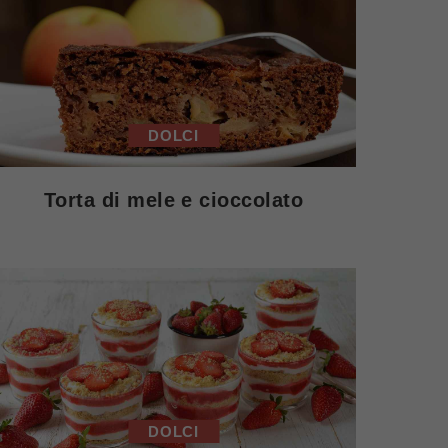
DOLCI
Torta di mele e cioccolato
DOLCI