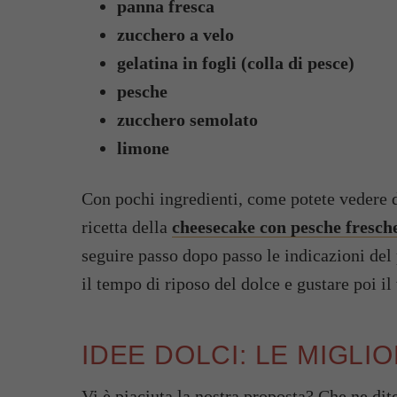
panna fresca
zucchero a velo
gelatina in fogli (colla di pesce)
pesche
zucchero semolato
limone
Con pochi ingredienti, come potete vedere dal
ricetta della
cheesecake con pesche fresch
seguire passo dopo passo le indicazioni del
il tempo di riposo del dolce e gustare poi il
IDEE DOLCI: LE MIGLI
Vi è piaciuta la nostra proposta? Che ne dit