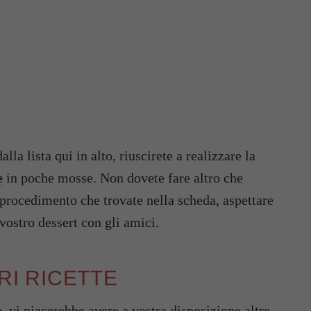
la lista qui in alto, riuscirete a realizzare la
e
in poche mosse. Non dovete fare altro che
 procedimento che trovate nella scheda, aspettare
 vostro dessert con gli amici.
ORI RICETTE
e, vi piacerebbe avere a vostra disposizione altre