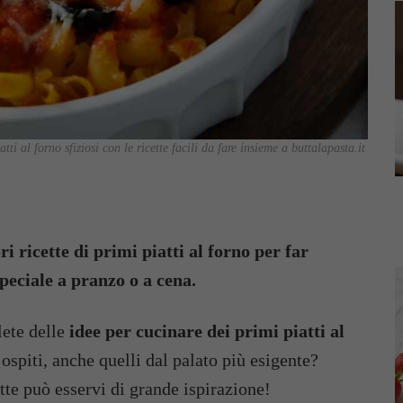
atti al forno sfiziosi con le ricette facili da fare insieme a buttalapasta.it
i ricette di primi piatti al forno per far
speciale a pranzo o a cena.
ete delle
idee per cucinare dei primi piatti al
 ospiti, anche quelli dal palato più esigente?
ette può esservi di grande ispirazione!