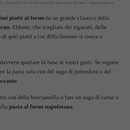
no, la pasta è tra ricette classiche più amate da tutti – buttalapasta.it
imi piatti al forno
da un grande classico della
orno
. Ebbene, che scegliate dei rigatoni, delle
 di quei piatti a cui difficilmente si riesce a
davvero spaziare in base ai vostri gusti. Se seguite
ire la pasta solo con del sugo di pomodoro e del
occante
.
tto con della besciamella o fare un sugo di carne o
ella
pasta al forno napoletana
.