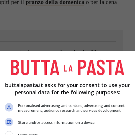
piti per il
pranzo della domenica
o per la cena
va, questa è una vera bomba in 10
buttalapasta.it asks for your consent to use your
personal data for the following purposes:
GINA DEI PRIMI PIATTI
Personalised advertising and content, advertising and content
measurement, audience research and services development
Store and/or access information on a device