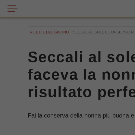
RICETTE DEL GIORNO
SECCALI AL SOLE E CONSERVA I P
Seccali al so
faceva la non
risultato perf
Fai la conserva della nonna più buona e v