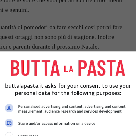
e tutte le volte che vuoi per arricchire i tuoi menu
ni e genuini.
antità di pomodori da fare secchi così potrai fare
questi ortaggi non sono più di stagione. Inoltre
mici e parenti durante il prossimo Natale,
to!
buttalapasta.it asks for your consent to use your
personal data for the following purposes:
Personalised advertising and content, advertising and content
measurement, audience research and services development
Store and/or access information on a device