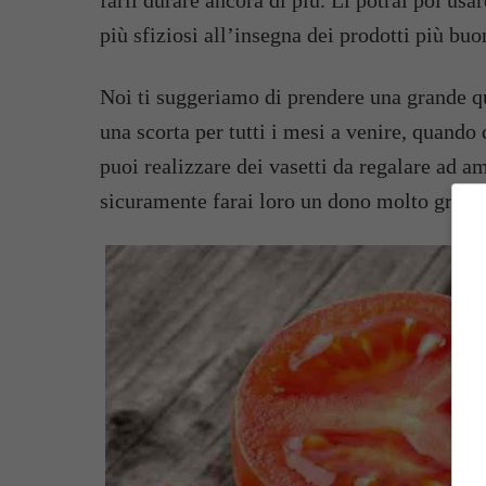
farli durare ancora di più. Li potrai poi usar
più sfiziosi all’insegna dei prodotti più buo
Noi ti suggeriamo di prendere una grande qu
una scorta per tutti i mesi a venire, quando 
puoi realizzare dei vasetti da regalare ad a
sicuramente farai loro un dono molto gradi