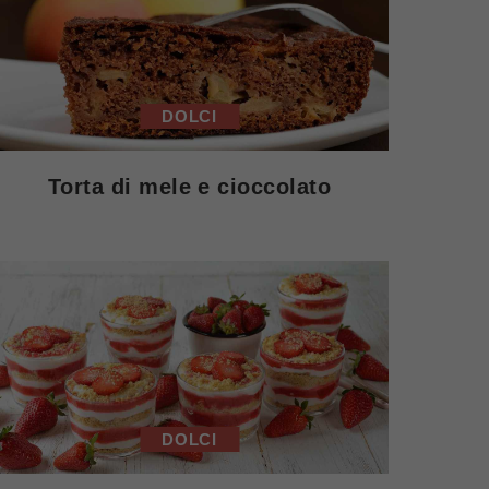
DOLCI
Torta di mele e cioccolato
DOLCI