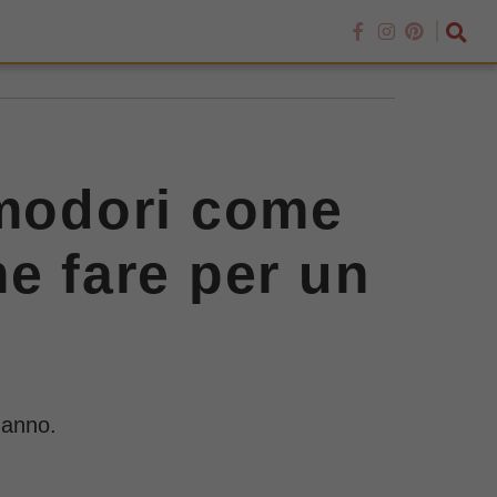
omodori come
e fare per un
'anno.