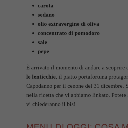
carota
sedano
olio extravergine di oliva
concentrato di pomodoro
sale
pepe
È arrivato il momento di andare a scoprire 
le lenticchie
, il piatto portafortuna protag
Capodanno per il cenone del 31 dicembre. S
nella ricetta che vi abbiamo linkato. Potete 
vi chiederanno il bis!
MENU DI OGGI: COSA