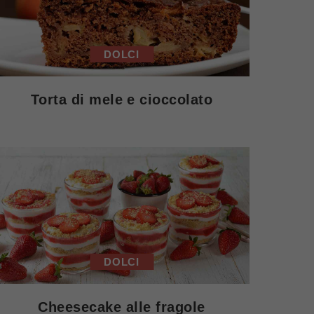
DOLCI
Torta di mele e cioccolato
DOLCI
Cheesecake alle fragole