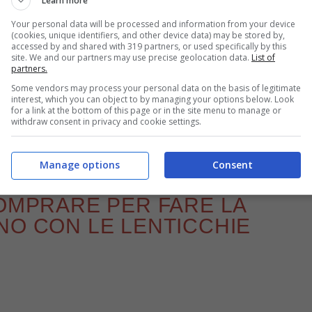
Learn more
Your personal data will be processed and information from your device
(cookies, unique identifiers, and other device data) may be stored by,
accessed by and shared with 319 partners, or used specifically by this
Lenticchie e cotechino – buttalapasta.it
site. We and our partners may use precise geolocation data.
List of
partners.
nti necessari, così potete verificare di avere già a
Some vendors may process your personal data on the basis of legitimate
interest, which you can object to by managing your options below. Look
e nel caso dovesse mancare qualcosa siete ancora in
for a link at the bottom of this page or in the site menu to manage or
withdraw consent in privacy and cookie settings.
essere sicuri di realizzare questo piatto a regola
Manage options
Consent
COMPRARE PER FARE LA
NO CON LE LENTICCHIE