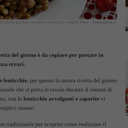
el giorno per fare cotechino e lenticchie a regola d'arte - buttalapasta.it
cetta del giorno è da copiare per portare in
nza errori.
 lenticchie
, per questo la nostra ricetta del giorno
ionale che si porta in tavola durante il cenone di
oso, con le
lenticchie avvolgenti e saporite
vi
semplici mosse!
rno tradizionale per scoprire come realizzare il