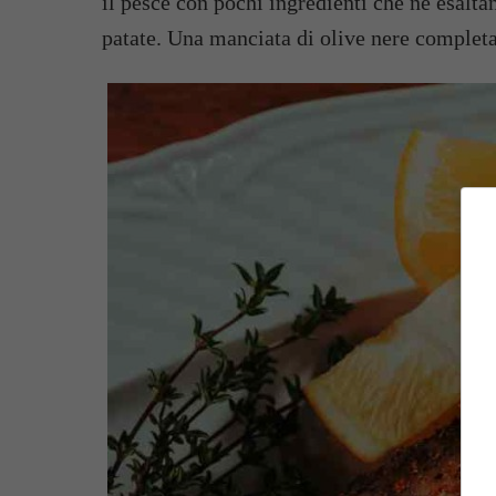
il pesce con pochi ingredienti che ne esalta
patate. Una manciata di olive nere completa 