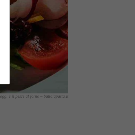
oggi è il pesce al forno – buttalapasta.it