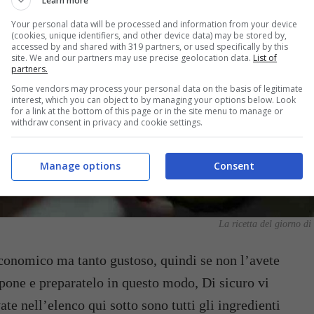
Learn more
Your personal data will be processed and information from your device
(cookies, unique identifiers, and other device data) may be stored by,
accessed by and shared with 319 partners, or used specifically by this
site. We and our partners may use precise geolocation data.
List of
partners.
Some vendors may process your personal data on the basis of legitimate
interest, which you can object to by managing your options below. Look
for a link at the bottom of this page or in the site menu to manage or
withdraw consent in privacy and cookie settings.
Manage options
Consent
La ricetta del giorno di 
 economico ma tanto gustoso, quindi se non l’avete
apone e preparatelo in questo modo, Di sicuro vi
ate nell’elenco qui sotto sono tutti gli ingredienti