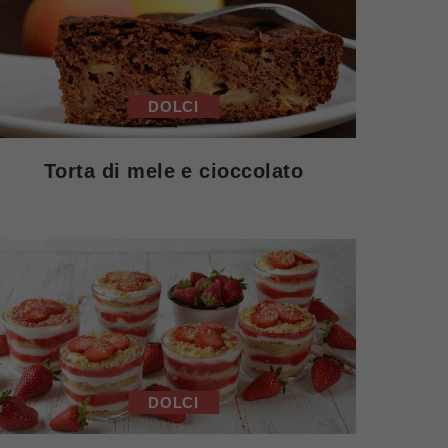
DOLCI
Torta di mele e cioccolato
DOLCI