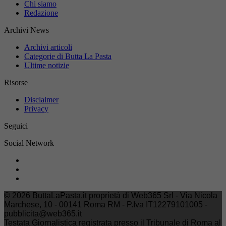
Chi siamo
Redazione
Archivi News
Archivi articoli
Categorie di Butta La Pasta
Ultime notizie
Risorse
Disclaimer
Privacy
Seguici
Social Network
© 2026 ButtaLaPasta.it proprietà di Web365 Srl - Via Nicola
Marchese, 10 - 00141 Roma RM - P.Iva IT12279101005 -
pubblicita@web365.it
Testata Giornalistica registrata presso il Tribunale di Roma al