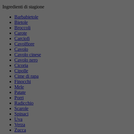
Ingredienti di stagione
Barbabietole
Bietole
Broccoli
Carote
Carciofi
Cavolfiore
Cavolo
Cavolo cinese
Cavolo nero
Cicoria
Cipolle
Cime di rapa
Finocchi
Mele
Patate
Porri
Radicchio
Scarole
Spinaci
Uva
Verza
Zucca