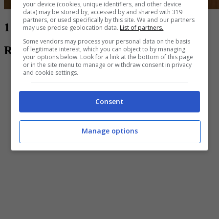
your device (cookies, unique identifiers, and other device
data) may be stored by, accessed by and shared with 319
partners, or used specifically by this site. We and our partners
1 di 4
Dai la forma e si va in forno
may use precise geolocation data.
List of partners.
Some vendors may process your personal data on the basis
Rotolo di pane ricco
of legitimate interest, which you can object to by managing
your options below. Look for a link at the bottom of this page
or in the site menu to manage or withdraw consent in privacy
and cookie settings.
Consent
Manage options