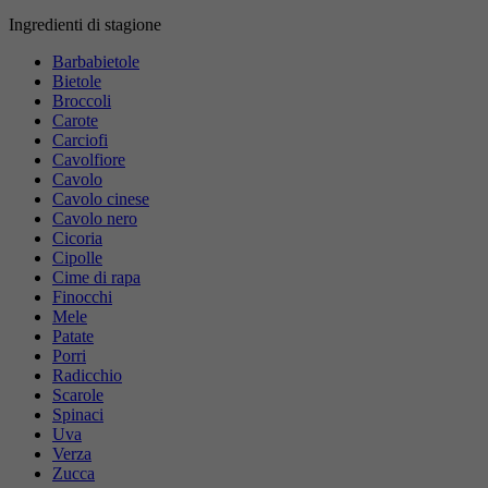
Ingredienti di stagione
Barbabietole
Bietole
Broccoli
Carote
Carciofi
Cavolfiore
Cavolo
Cavolo cinese
Cavolo nero
Cicoria
Cipolle
Cime di rapa
Finocchi
Mele
Patate
Porri
Radicchio
Scarole
Spinaci
Uva
Verza
Zucca