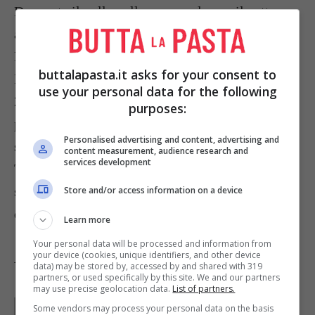
Deponete il pollo nella casseruola con il petto
all’ingiù, coprite e portate ad ebollizione.
Riducete il fuoco e cuocete per circa 20 minuti.
buttalapasta.it asks for your consent to
Rigirate il pollo e continuate la cottura per altri
use your personal data for the following
20 minuti. Spegnete il fuoco e lasciate riposare il
purposes:
pollo per un quarto d’ora nel ricco intingolo che
Personalised advertising and content, advertising and
si sarà formato.
content measurement, audience research and
services development
Togliete il pollo dalla pentola, tagliatelo a pezzi e
servitelo bagnandolo con un poco dell’intingolo
Store and/or access information on a device
di cottura.
Learn more
Your personal data will be processed and information from
your device (cookies, unique identifiers, and other device
data) may be stored by, accessed by and shared with 319
Tag:
Ricette dal mondo
partners, or used specifically by this site. We and our partners
may use precise geolocation data.
List of partners.
Parole di
GIeGI
Some vendors may process your personal data on the basis