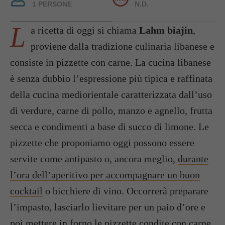
1 PERSONE
N.D.
L
a ricetta di oggi si chiama
Lahm biajin
,
proviene dalla tradizione culinaria libanese e
consiste in pizzette con carne. La cucina libanese
è senza dubbio l’espressione più tipica e raffinata
della cucina mediorientale caratterizzata dall’uso
di verdure, carne di pollo, manzo e agnello, frutta
secca e condimenti a base di succo di limone. Le
pizzette che proponiamo oggi possono essere
servite come antipasto o, ancora meglio,
durante
l’ora dell’aperitivo per accompagnare un buon
cocktail
o bicchiere di vino. Occorrerà preparare
l’impasto, lasciarlo lievitare per un paio d’ore e
poi mettere in forno le pizzette condite con carne