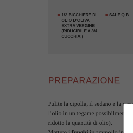
1/2 BICCHIERE DI
SALE Q.B.
OLIO D’OLIVA
EXTRA VERGINE
(RIDUCIBILE A 3/4
CUCCHIAI)
PREPARAZIONE
Pulite la cipolla, il sedano e la caro
l’olio in un tegame possibilmente d
ridotto la quantità di olio).
Mettete i
funghi
in ammollo in acqu