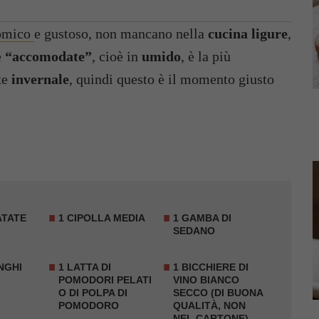
omico
e gustoso, non mancano nella
cucina ligure
,
e
“accomodate”
, cioè in
umido
, è la più
te
invernale
, quindi questo è il momento giusto
PATATE
1 CIPOLLA MEDIA
1 GAMBA DI
SEDANO
NGHI
1 LATTA DI
1 BICCHIERE DI
POMODORI PELATI
VINO BIANCO
O DI POLPA DI
SECCO (DI BUONA
POMODORO
QUALITÀ, NON
NEL CARTONE)