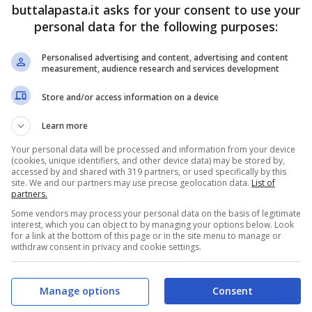
buttalapasta.it asks for your consent to use your
acqua di ammollo dopo averla filtrata.
personal data for the following purposes:
. Eliminate, se presente, il grasso visibile, poi
Personalised advertising and content, advertising and content
arso.
measurement, audience research and services development
soffritto di verdure, e fatela insaporire. Bagnate
Store and/or access information on a device
giungete i
funghi
tritati ed i
pomodori
(se usate i
Learn more
forchetta). Salate. Fate cuocere per circa 1 ora e
Your personal data will be processed and information from your device
e il sughetto asciugasse troppo (utilizzate anche
(cookies, unique identifiers, and other device data) may be stored by,
accessed by and shared with 319 partners, or used specifically by this
site. We and our partners may use precise geolocation data.
List of
partners.
e ed unite le
patate
pelate e tagliate a pezzi
Some vendors may process your personal data on the basis of legitimate
gnare queste
trippe accomodate
con formaggio
interest, which you can object to by managing your options below. Look
for a link at the bottom of this page or in the site menu to manage or
withdraw consent in privacy and cookie settings.
 è un pochino calorica, ma in Inverno di tanto in
non perdere la tradizione, sia perchè è un piatto
Manage options
Consent