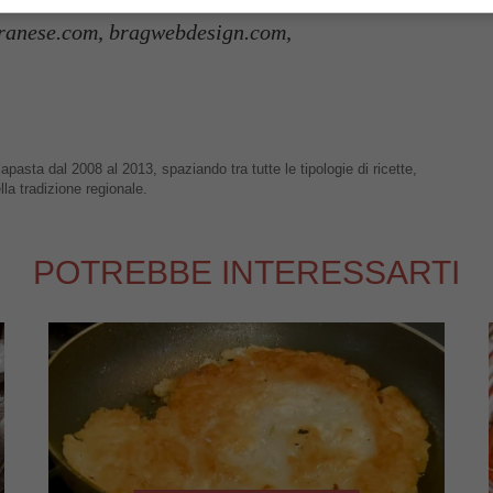
ranese.com, bragwebdesign.com,
apasta dal 2008 al 2013, spaziando tra tutte le tipologie di ricette,
lla tradizione regionale.
POTREBBE INTERESSARTI