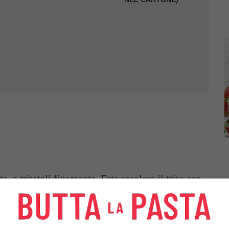
ta, e tritateli finemente. Fate rosolare il trito con
i terracotta (unite dell’acqua calda se avete
a tiepida, poi tritateli grossolanamente;