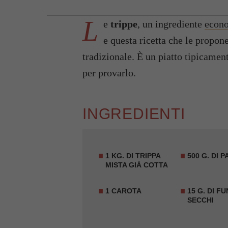
L
e
trippe
, un ingrediente
econ
e questa ricetta che le propon
tradizionale. È un piatto tipicamen
per provarlo.
INGREDIENTI
1 KG. DI
TRIPPA
500 G. DI 
MISTA GIÀ COTTA
1 CAROTA
15 G. DI
FU
SECCHI