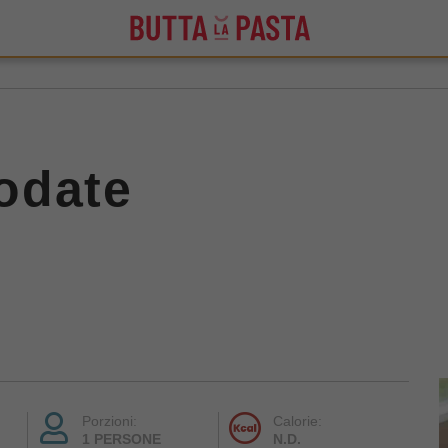
odate
Porzioni:
Calorie:
1 PERSONE
N.D.