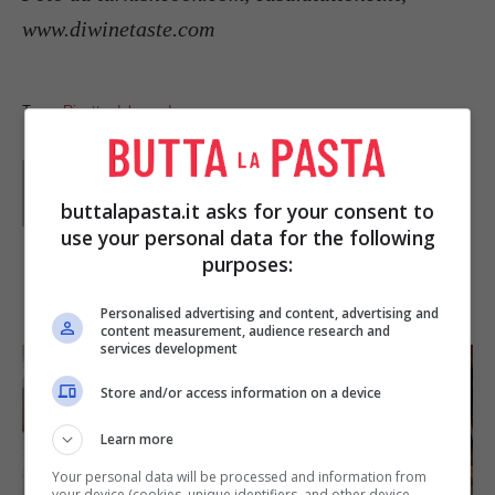
www.diwinetaste.com
Tag:
Ricette dal mondo
Parole di
GIeGI
GIeGI è stata collaboratrice di Buttalapasta dal 2008 al
buttalapasta.it asks for your consent to
2013, spaziando tra tutte le tipologie di ricette, con un
occhio di riguardo a quelle della tradizione regionale.
use your personal data for the following
purposes:
IN PRIMO PIANO
Personalised advertising and content, advertising and
content measurement, audience research and
services development
Store and/or access information on a device
Learn more
Your personal data will be processed and information from
your device (cookies, unique identifiers, and other device