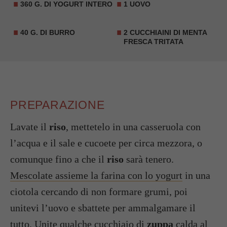
360 G. DI
YOGURT INTERO
1 UOVO
40 G. DI BURRO
2 CUCCHIAINI DI
MENTA
FRESCA TRITATA
PREPARAZIONE
Lavate il
riso
, mettetelo in una casseruola con
l’acqua e il sale e cucoete per circa mezzora, o
comunque fino a che il
riso
sarà tenero.
Mescolate assieme la farina con lo yogurt
in una
ciotola cercando di non formare grumi, poi
unitevi l’uovo e sbattete per ammalgamare il
tutto. Unite qualche cucchiaio di
zuppa
calda al