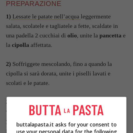
PREPARAZIONE
1)
Lessate le patate nell’acqua
leggermente
salata, scolatele e tagliatele a fette, scaldate in
una padella 2 cucchiai di
olio
, unite la
pancetta
e
la
cipolla
affettata.
2)
Soffriggete mescolando, fino a quando la
cipolla si sarà dorata, unite i piselli lavati e
scolati e le patate.
3)
Salate, pepate, mescolate e poi rovesciate le
verdure
in una pirofila unta di olio, diluite lo
yogurt
con il mascarpone e versate la salsa
sulle
buttalapasta.it asks for your consent to
patate e sui piselli.
use your personal data for the following