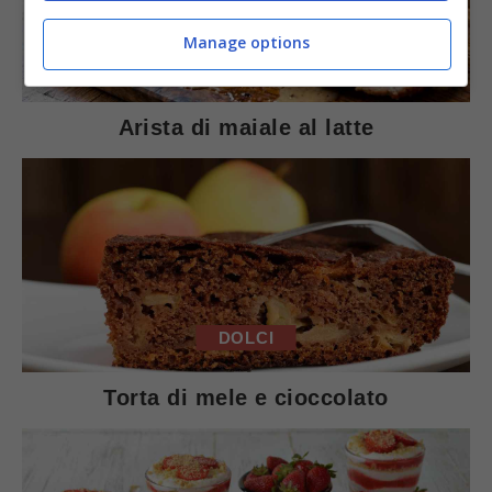
Manage options
SECONDI PIATTI
Arista di maiale al latte
DOLCI
Torta di mele e cioccolato