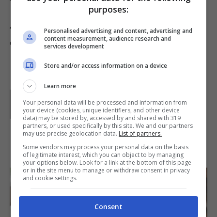
purposes:
4)
Mettete nella pirofila nel forno caldo a 180° e
Personalised advertising and content, advertising and
content measurement, audience research and
cuocete per 15 minuti circa.
services development
Store and/or access information on a device
Learn more
Parole di
Waly
Your personal data will be processed and information from
your device (cookies, unique identifiers, and other device
data) may be stored by, accessed by and shared with 319
partners, or used specifically by this site. We and our partners
may use precise geolocation data.
List of partners.
IN PRIMO PIANO
Some vendors may process your personal data on the basis
of legitimate interest, which you can object to by managing
your options below. Look for a link at the bottom of this page
or in the site menu to manage or withdraw consent in privacy
and cookie settings.
Consent