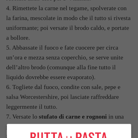
4. Rimettete la carne nel tegame, spolverate con
la farina, mescolate in modo che il tutto si rivesta
uniformante; poi versate il brodo caldo, e portate
a bollore.
5. Abbassate il fuoco e fate cuocere per circa
un’ora e mezza senza coperchio, se serve unite
dell’altro brodo (comunque alla fine tutto il
liquido dovrebbe essere evaporato).
6. Togliete dal fuoco, condite con sale, pepe e
salsa Worcestershire, poi lasciate raffreddare
leggermente il tutto.
7. Versate lo
stufato di carne e rognoni
in una
pirofila a bordi alti.
8. Ricoprite la pirofila con la
pasta sfoglia