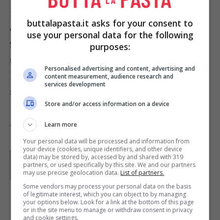
facendo in modo che tutto intorno ci sia un bordo
buttalapasta.it asks for your consent to
di 2-3 cm. Pizzicate i bordi per sigillarli bene.
use your personal data for the following
9. Spennellate la pasta sfoglia con un uovo e un
purposes:
tuorlo sbattuti assieme.
Personalised advertising and content, advertising and
10. Cuocete in forno caldo a 220 gradi per 30-40
content measurement, audience research and
services development
minuti. Servite questa pie ancora calda.
Store and/or access information on a device
Learn more
Tag:
Ricette dal mondo
Your personal data will be processed and information from
your device (cookies, unique identifiers, and other device
Parole di
GIeGI
data) may be stored by, accessed by and shared with 319
GIeGI è stata collaboratrice di Buttalapasta dal 2008 al
partners, or used specifically by this site. We and our partners
2013, spaziando tra tutte le tipologie di ricette, con un
may use precise geolocation data.
List of partners.
occhio di riguardo a quelle della tradizione regionale.
Some vendors may process your personal data on the basis
of legitimate interest, which you can object to by managing
your options below. Look for a link at the bottom of this page
IN PRIMO PIANO
or in the site menu to manage or withdraw consent in privacy
and cookie settings.