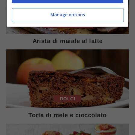
Manage options
SECONDI PIATTI
Arista di maiale al latte
DOLCI
Torta di mele e cioccolato