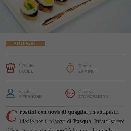
ANTIPASTI
Difficoltà:
Tempo:
FACILE
20 MINUTI
Porzioni:
Calorie:
4 PERSONE
270/PORZIONE
C
rostini con uova di quaglia
, un antipasto
ideale per il pranzo di
Pasqua
. Infatti sarete
abbastanza originali perchè le uova di quaglia