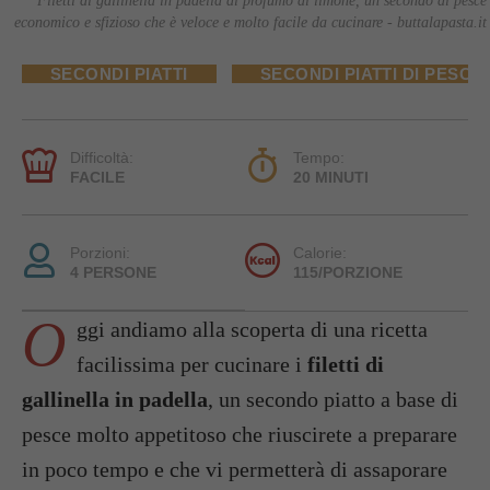
Filetti di gallinella in padella al profumo di limone, un secondo di pesce
economico e sfizioso che è veloce e molto facile da cucinare - buttalapasta.it
SECONDI PIATTI
SECONDI PIATTI DI PESCE
Difficoltà:
Tempo:
FACILE
20 MINUTI
Porzioni:
Calorie:
4 PERSONE
115/PORZIONE
O
ggi andiamo alla scoperta di una ricetta
facilissima per cucinare i
filetti di
gallinella in padella
, un secondo piatto a base di
pesce molto appetitoso che riuscirete a preparare
in poco tempo e che vi permetterà di assaporare