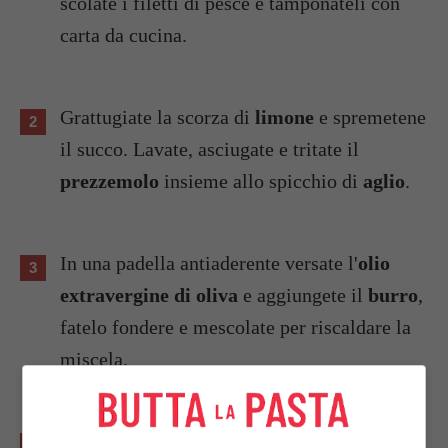
scolate i filetti di pesce e tamponateli con
carta da cucina.
Grattugiate la scorza di
limone
e spremetene
il succo. Lavate, asciugate e tritate il
prezzemolo
insieme allo spicchio di
aglio
.
In una padella antiaderente versate l'
olio
extravergine di oliva
e aggiungete il
burro
,
fatelo fondere e mescolate per riscaldare la
miscela.
Infarinate i
filetti di capone gallinella
e