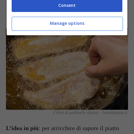
Consent
con una spolverata di
origano
.
Manage options
Filetti di gallinella sfiziosi – buttalapasta.it
L’idea in più
: per arricchire di sapore il piatto