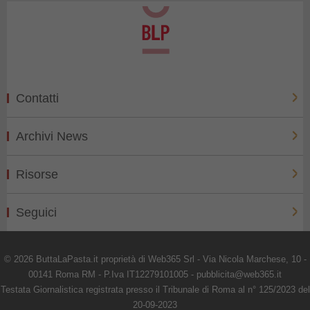
Contatti
Archivi News
Risorse
Seguici
© 2026 ButtaLaPasta.it proprietà di Web365 Srl - Via Nicola Marchese, 10 -
00141 Roma RM - P.Iva IT12279101005 - pubblicita@web365.it
Testata Giornalistica registrata presso il Tribunale di Roma al n° 125/2023 del
20-09-2023