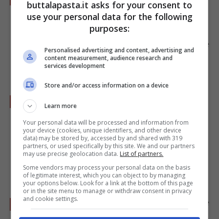
buttalapasta.it asks for your consent to
scuoteteli per togliere la
farina
in eccesso,
use your personal data for the following
purposes:
poneteli in padella e rosolateli da entrambi i
lati 6/7 minuti. Toglieteli e metteteli da parte
Personalised advertising and content, advertising and
content measurement, audience research and
al caldo.
services development
Store and/or access information on a device
Versate in padella il trito di prezzemolo, la
Learn more
scorza e il succo di limone, il
vino
e l'aglio.
Your personal data will be processed and information from
Fate
deglassare
e quando il sughetto è ben
your device (cookies, unique identifiers, and other device
data) may be stored by, accessed by and shared with 319
denso aggiungete il pesce così da
partners, or used specifically by this site. We and our partners
may use precise geolocation data.
List of partners.
insaporirlo.
Some vendors may process your personal data on the basis
of legitimate interest, which you can object to by managing
your options below. Look for a link at the bottom of this page
or in the site menu to manage or withdraw consent in privacy
and cookie settings.
Impiattate i filetti di gallinella delicatamente
e
condite con il sugo di cottura
, terminando