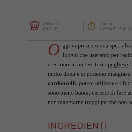
Difficoltà:
Tempo:
FACILE
1 ORA E 15 MIN
O
ggi vi presento una specialit
funghi che useremo per realiz
crescono su un territorio
pugliese
s
molto dolci e si possono mangiare a
cardoncelli
, potete utilizzare i fun
sono meno buoni; cercate di fare att
non mangiarne troppi perché non so
INGREDIENTI