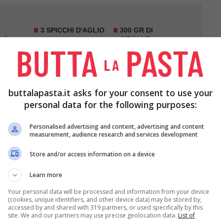
3 SPICCHI D'AGLIO
300 GR DI
LO
CIPOLLE
O DI
SALE Q.B.
PEPE Q.B
buttalapasta.it asks for your consent to use your
ATO
personal data for the following purposes:
Personalised advertising and content, advertising and content
measurement, audience research and services development
Store and/or access information on a device
Learn more
ciugateli e tagliateli a fettine sottili.
Your personal data will be processed and information from your device
(cookies, unique identifiers, and other device data) may be stored by,
accessed by and shared with 319 partners, or used specifically by this
olo
e tritatelo insieme all’
aglio
.
site. We and our partners may use precise geolocation data.
List of