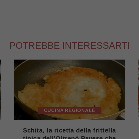
POTREBBE INTERESSARTI
CUCINA REGIONALE
Schita, la ricetta della frittella
tipica dell'Oltrepò Pavese che