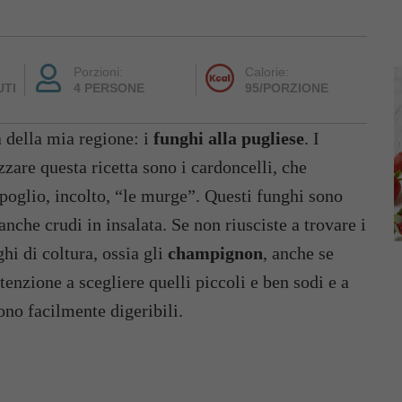
Porzioni:
Calorie:
UTI
4 PERSONE
95/PORZIONE
à della mia regione: i
funghi alla pugliese
. I
zare questa ricetta sono i cardoncelli, che
poglio, incolto, “le murge”. Questi funghi sono
nche crudi in insalata. Se non riusciste a trovare i
ghi di coltura, ossia gli
champignon
, anche se
enzione a scegliere quelli piccoli e ben sodi e a
no facilmente digeribili.