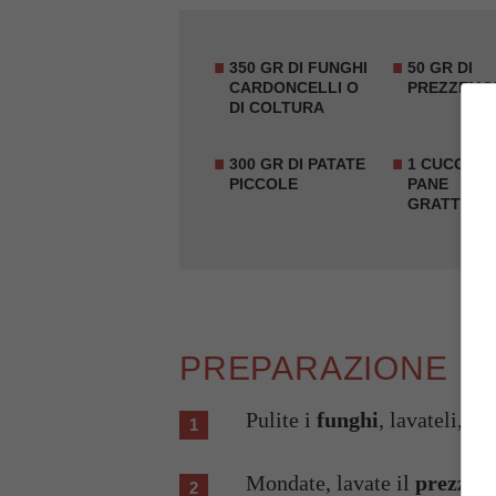
350 GR DI FUNGHI
50 GR DI
CARDONCELLI O
PREZZEMO
DI COLTURA
300 GR DI PATATE
1 CUCCHIAI
PICCOLE
PANE
GRATTUGI
PREPARAZIONE
Pulite i
funghi
, lavateli, as
Mondate, lavate il
prezzem