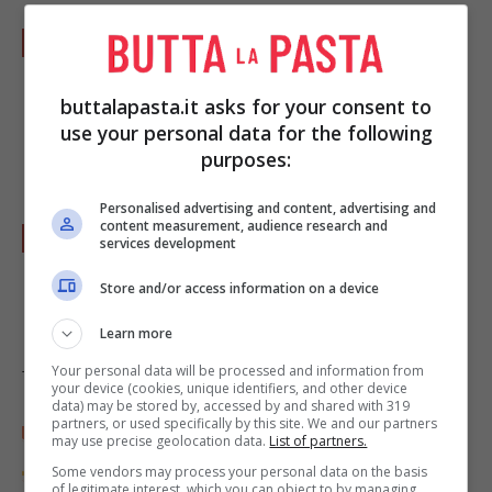
Arrotolate l'alga aiutandovi con la stuoia di
bambù. Dopo aver tolto il tappetino, con un
buttalapasta.it asks for your consent to
coltello bagnato iniziate a tagliare i vostri
use your personal data for the following
rotoloni di hosomaki!
purposes:
Personalised advertising and content, advertising and
content measurement, audience research and
Servite con un po' di salsa di soia o del
services development
wasabi.
Store and/or access information on a device
Learn more
Your personal data will be processed and information from
Tag:
Ricette dal mondo
your device (cookies, unique identifiers, and other device
data) may be stored by, accessed by and shared with 319
partners, or used specifically by this site. We and our partners
Parole di
Chiara Ricchiuti
may use precise geolocation data.
List of partners.
Classe 1996, sono Chiara, da sempre affascinata dal
Some vendors may process your personal data on the basis
web e dal blogging. Se mi chiedessero di descrivermi
of legitimate interest, which you can object to by managing