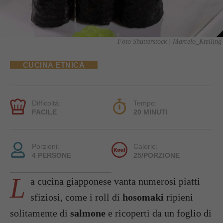
Foto Shutterstock | Marcelo_Krelling
CUCINA ETNICA
Difficoltà:
Tempo:
FACILE
20 MINUTI
Porzioni:
Calorie:
4 PERSONE
25/PORZIONE
L
a
cucina giapponese
vanta numerosi piatti
sfiziosi, come i roll di
hosomaki
ripieni
solitamente di
salmone
e ricoperti da un foglio di