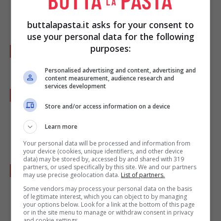
il
maiale
macinato e la
polpa di granchio
.
Regolate di sale e pepe.
buttalapasta.it asks for your consent to
use your personal data for the following
purposes:
Prendete un
foglio di riso
e immergetelo
nell’acqua,adagiatelo su un
panno umido
.
Personalised advertising and content, advertising and
content measurement, audience research and
services development
Distribuite sul lato del foglio più vicino a
Store and/or access information on a device
voi, accanto al bordo, un cucchiaio di
ripieno. Ripiegate i lati fissandoli bene e
Learn more
arrotolate formando un
cilindro
.
Your personal data will be processed and information from
your device (cookies, unique identifiers, and other device
data) may be stored by, accessed by and shared with 319
partners, or used specifically by this site. We and our partners
Preparate così tutti gli involtini,
may use precise geolocation data.
List of partners.
disponendoli man mano su un piatto e
Some vendors may process your personal data on the basis
of legitimate interest, which you can object to by managing
coprendoli con una pellicola per mantenerli
your options below. Look for a link at the bottom of this page
or in the site menu to manage or withdraw consent in privacy
umidi.
and cookie settings.