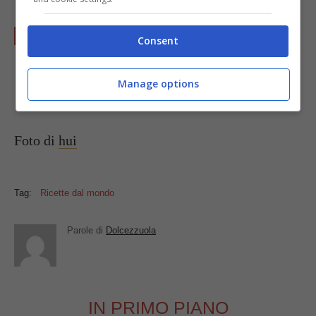
Friggeteli in un
wok
e serviteli con la
Consent
restante salsa nuoc mam e qualche
foglia di
menta
.
Manage options
Foto di
hui
Tag:
Ricette dal mondo
Parole di
Dolcezzuola
IN PRIMO PIANO