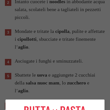
Intanto cuocete i
noodles
in abbodante acqua
salata, scolateli bene a tagliateli in pezzetti
piccoli.
Mondate e tritate la
cipolla
, pulite e affettate
i
cipollotti
, sbucciate e tritate finemente
l’
aglio
.
Asciugate i funghi e sminuzzateli.
Sbattete le
uova
e aggiungete 2 cucchiai
della
salsa nuoc mam
, lo
zucchero
e
l’
aglio
.
Unite la cipolla, i cipollotti, noodle, i funghi,