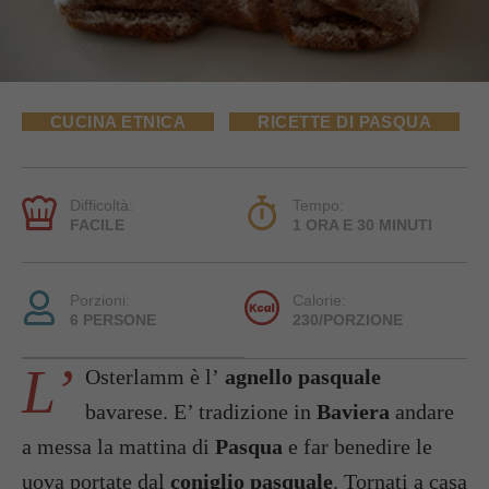
CUCINA ETNICA
RICETTE DI PASQUA
Difficoltà:
Tempo:
FACILE
1 ORA E 30 MINUTI
Porzioni:
Calorie:
6 PERSONE
230/PORZIONE
L’
Osterlamm è l’
agnello pasquale
bavarese. E’ tradizione in
Baviera
andare
a messa la mattina di
Pasqua
e far benedire le
uova portate dal
coniglio pasquale
. Tornati a casa