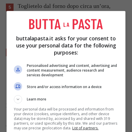
Toglietelo dal forno dopo circa un’ora,
mettete lo stampo
su un fianco
e fatelo
raffreddare bene prima di sformare
l’agnello.
buttalapasta.it asks for your consent to
use your personal data for the following
Potete
decorarlo
spolverizzandolo di
purposes:
zucchero a velo, mettendogli un nastrino al
Personalised advertising and content, advertising and
collo, e servirlo tra uova di zucchero
content measurement, audience research and
services development
colorate.
Store and/or access information on a device
Learn more
Foto di
amras_de
Your personal data will be processed and information from
your device (cookies, unique identifiers, and other device
data) may be stored by, accessed by and shared with 319
partners, or used specifically by this site. We and our partners
Tag:
Ricette dal mondo
may use precise geolocation data.
List of partners.