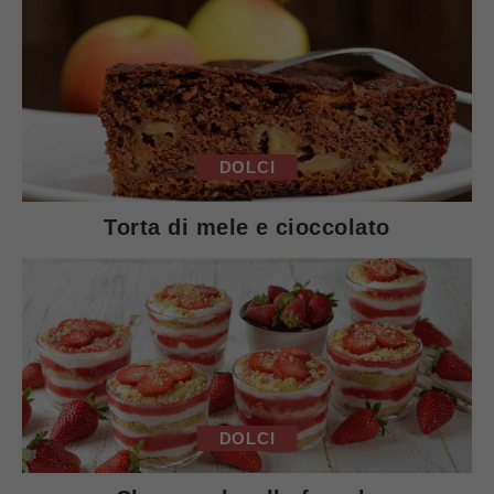
DOLCI
Torta di mele e cioccolato
DOLCI