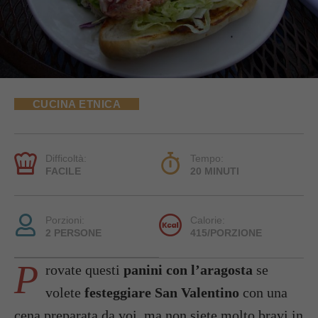
CUCINA ETNICA
Difficoltà:
Tempo:
FACILE
20 MINUTI
Porzioni:
Calorie:
2 PERSONE
415/PORZIONE
P
rovate questi
panini con l’aragosta
se
volete
festeggiare San Valentino
con una
cena preparata da voi, ma non siete molto bravi in