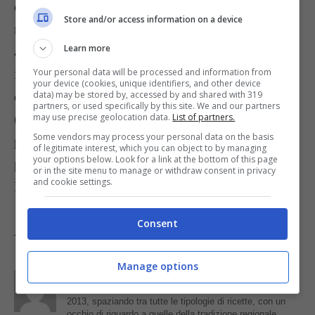
del produttore, oppure prendere un
astice
molto
Store and/or access information on a device
meno costoso, o meglio ancora della polpa di
Learn more
aragosta in barattolo al naturale (noi la troviamo
Your personal data will be processed and information from
in pescheria); ma la soluzione più semplice ed
your device (cookies, unique identifiers, and other device
data) may be stored by, accessed by and shared with 319
economica è usare invece
gamberi o gamberoni
partners, or used specifically by this site. We and our partners
may use precise geolocation data.
List of partners.
(a scelta freschi, precotti, decongelati in
Some vendors may process your personal data on the basis
pescheria o surgelati in ordine decrescente di
of legitimate interest, which you can object to by managing
your options below. Look for a link at the bottom of this page
prezzo).
or in the site menu to manage or withdraw consent in privacy
and cookie settings.
Foto di
Alessio Cuccu
Consent
Tag:
Ricette dal mondo
Manage options
Parole di
GIeGI
GIeGI è stata collaboratrice di Buttalapasta dal 2008 al
2013, spaziando tra tutte le tipologie di ricette, con un
occhio di riguardo a quelle della tradizione regionale.