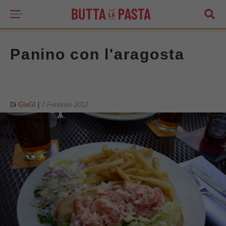
Panino con l'aragosta
Di
GIeGI
|
7 Febbraio 2012