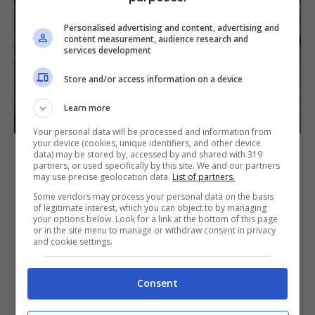
Personalised advertising and content, advertising and
content measurement, audience research and
services development
Store and/or access information on a device
Learn more
Your personal data will be processed and information from
Foto Shutterstock | Visionsi
your device (cookies, unique identifiers, and other device
data) may be stored by, accessed by and shared with 319
partners, or used specifically by this site. We and our partners
may use precise geolocation data.
List of partners.
CREMA DI ASPARAGI E GAMBERI
Some vendors may process your personal data on the basis
of legitimate interest, which you can object to by managing
your options below. Look for a link at the bottom of this page
PASTA CON SUGO DI GAMBERI
or in the site menu to manage or withdraw consent in privacy
and cookie settings.
ROSATO
PACCHERI CON GAMBERI E
Consent
SCAMPI