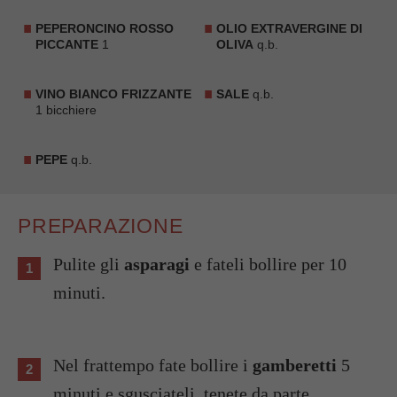
PEPERONCINO ROSSO
OLIO EXTRAVERGINE DI
PICCANTE
1
OLIVA
q.b.
VINO BIANCO FRIZZANTE
SALE
q.b.
1 bicchiere
PEPE
q.b.
PREPARAZIONE
Pulite gli
asparagi
e fateli bollire per 10
minuti.
Nel frattempo fate bollire i
gamberetti
5
minuti e sgusciateli, tenete da parte.