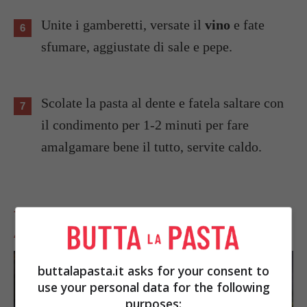
Unite i gamberetti, versate il
vino
e fate
sfumare, aggiustate di sale e pepe.
Scolate la pasta al dente e fatela saltare con
il condimento per 1-2 minuti per fare
amalgamare bene il tutto, servite caldo.
TI POTREBBERO INTERESSARE
ANCHE:
buttalapasta.it asks for your consent to
use your personal data for the following
purposes: