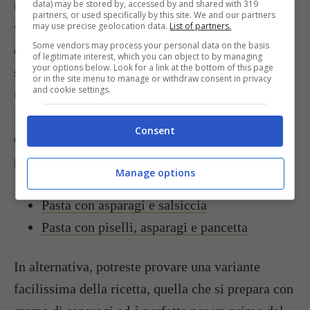
troverete sicuramente la soluzione giusta per la
data) may be stored by, accessed by and shared with 319
partners, or used specifically by this site. We and our partners
vostra occasione, che sia un pranzo in famiglia,
may use precise geolocation data.
List of partners.
Some vendors may process your personal data on the basis
con gli amici oppure una cena elegante in cui non
of legitimate interest, which you can object to by managing
your options below. Look for a link at the bottom of this page
si può sbagliare un colpo! Questo primo è anche
or in the site menu to manage or withdraw consent in privacy
and cookie settings.
una delle
migliori ricette a base di asparagi da
fare con il Bimby
, e il suo gusto intenso può
Consent
essere declinato secondo le varianti che vi
proponiamo qui sotto:
Manage options
Pasta con asparagi e gamberetti
Pasta con asparagi e salsiccia
Pasta con piselli, asparagi e pancetta
In alternativa, potreste provare una variante
facilissima della ricetta, quella che si prepara con