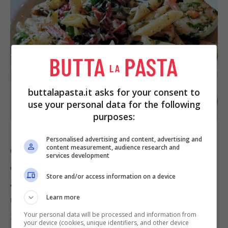
buttalapasta.it asks for your consent to
use your personal data for the following
purposes:
Foto Pixabay/pixel1
Personalised advertising and content, advertising and
content measurement, audience research and
Ci sono tantissime varianti della ricetta classica
services development
che vi abbiamo presentato sopra. Realizzarle,
Store and/or access information on a device
anche in questo caso, è facilissimo se si seguono
Learn more
tutti i consigli per un risultato perfetto da leccarsi
i baffi. Tra le ricette di
primi piatti con asparagi
Your personal data will be processed and information from
your device (cookies, unique identifiers, and other device