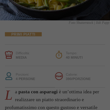
Foto Shutterstock | Ildi Papp
PRIMI PIATTI
Difficoltà:
Tempo:
MEDIA
40 MINUTI
Porzioni:
Calorie:
4 PERSONE
390/PORZIONE
L
a
pasta con asparagi
è un’ottima idea per
realizzare un piatto straordinario e
profumatissimo con questo gustoso e versatile