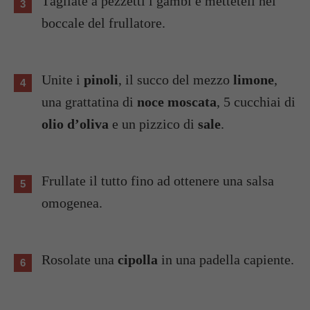
Tagliate a pezzetti i gambi e metteteli nel
boccale del frullatore.
Unite i
pinoli
, il succo del mezzo
limone
,
una grattatina di
noce moscata
, 5 cucchiai di
olio d’oliva
e un pizzico di
sale
.
Frullate il tutto fino ad ottenere una salsa
omogenea.
Rosolate una
cipolla
in una padella capiente.