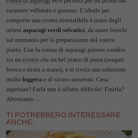
crema di asparagi
ed è perfetta per un primo dal
carattere vellutato e gustoso. L’ideale per
comporre una crema irresistibile è usare degli
ottimi
asparagi verdi selvatici
, da usare freschi
sul momento per la preparazione del vostro
piatto. Con la crema di asparagi potrete condire
sia un
risotto
che un bel piatto di pasta (magari
fresca e tirata a mano), e si rivela una soluzione
molto
leggera
e di sicuro successo. Cosa
aspettate? Farla non è affatto difficile! Finirla?
Altrettanto…
TI POTREBBERO INTERESSARE
ANCHE: