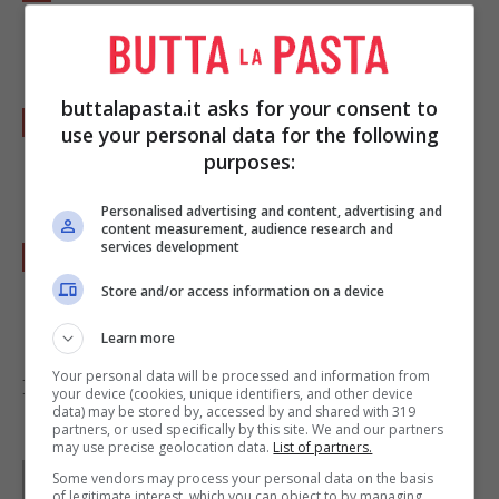
acqua salata e scolatela al dente mantenendo
un mestolo di acqua di cottura.
buttalapasta.it asks for your consent to
Buttate la pasta in padella e fate saltare col
use your personal data for the following
condimento, aggiungete se necessario
purposes:
l’acqua di cottura.
Personalised advertising and content, advertising and
content measurement, audience research and
services development
Aggiungete il resto della rucola dopo aver
tolto dal fuoco la padella e impiattate.
Store and/or access information on a device
Learn more
Your personal data will be processed and information from
Foto di
Naotakem
your device (cookies, unique identifiers, and other device
data) may be stored by, accessed by and shared with 319
partners, or used specifically by this site. We and our partners
may use precise geolocation data.
List of partners.
Parole di
Kati Irrente
Some vendors may process your personal data on the basis
Giornalista poliedrica scrivo per il web dal 2008. Sono
of legitimate interest, which you can object to by managing