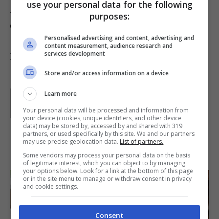
use your personal data for the following
Aggiungete anche un po’ di acqua di cottura dei
purposes:
ceci per evitare che la pasta si asciughi troppo
Personalised advertising and content, advertising and
content measurement, audience research and
services development
Foto di
shuets udono
Store and/or access information on a device
Parole di
GIeGI
Learn more
GIeGI è stata collaboratrice di Buttalapasta dal 2008 al
Your personal data will be processed and information from
2013, spaziando tra tutte le tipologie di ricette, con un
your device (cookies, unique identifiers, and other device
occhio di riguardo a quelle della tradizione regionale.
data) may be stored by, accessed by and shared with 319
partners, or used specifically by this site. We and our partners
may use precise geolocation data.
List of partners.
IN PRIMO PIANO
Some vendors may process your personal data on the basis
of legitimate interest, which you can object to by managing
your options below. Look for a link at the bottom of this page
or in the site menu to manage or withdraw consent in privacy
and cookie settings.
Consent