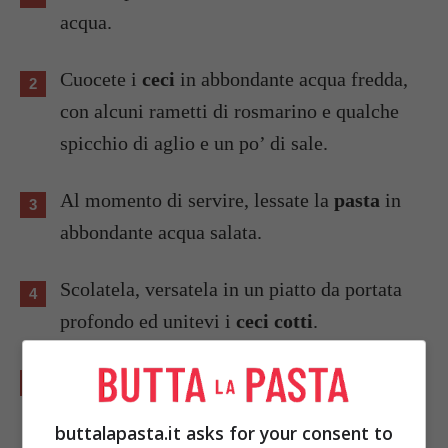
acqua.
Cuocete i
ceci
in abbondante acqua fredda,
con alcuni rametti di rosmarino e qualche
spicchio di aglio e un po’ di sale.
Al momento di servire, lessate la
pasta
in
abbondante acqua salata.
Scolatela, versatela in un piatto da portata
profondo ed unitevi i
ceci cotti
.
Condite con abbondante olio d’oliva extra
vergine ed una bella spolverata di pepe.
buttalapasta.it asks for your consent to