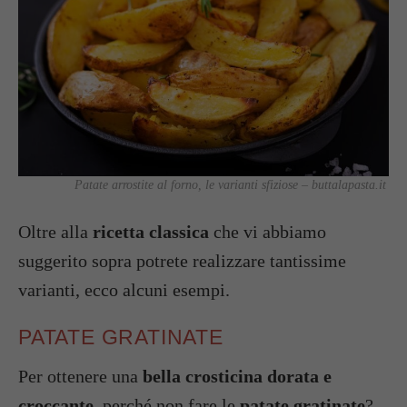
Patate arrostite al forno, le varianti sfiziose – buttalapasta.it
Oltre alla
ricetta classica
che vi abbiamo
suggerito sopra potrete realizzare tantissime
varianti, ecco alcuni esempi.
PATATE GRATINATE
Per ottenere una
bella crosticina dorata e
croccante
, perché non fare le
patate gratinate
?