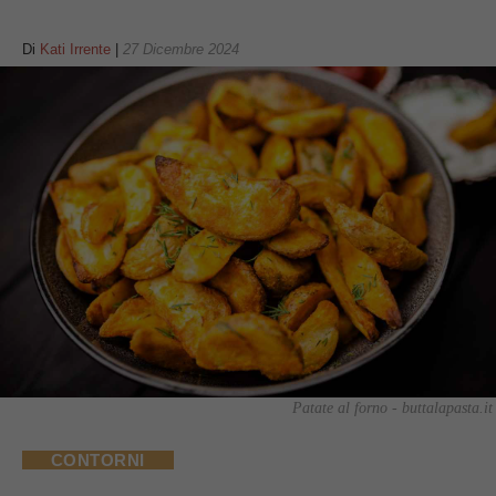
Di
Kati Irrente
|
27 Dicembre 2024
Patate al forno - buttalapasta.it
CONTORNI