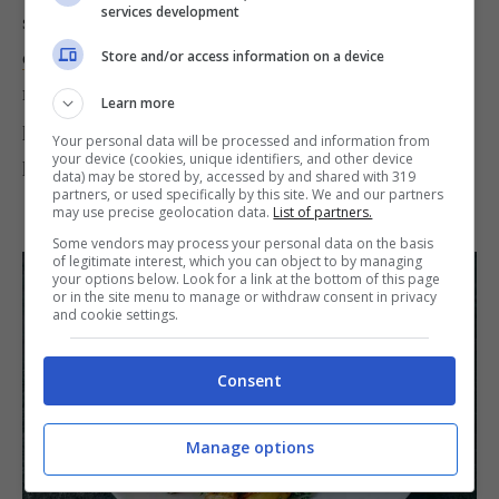
services development
sfiziosa. Seguite la ricetta delle
patate al forno
con la buccia
scegliendo se tagliarle a spicchi, a
Store and/or access information on a device
rondelle oppure cuocerle intere. L’importante
Learn more
però, in quest’ultimo caso soprattutto, è che
Your personal data will be processed and information from
your device (cookies, unique identifiers, and other device
poniate molta attenzione ai tempi di cottura.
data) may be stored by, accessed by and shared with 319
partners, or used specifically by this site. We and our partners
may use precise geolocation data.
List of partners.
IL TAGLIO PERFETTO
Some vendors may process your personal data on the basis
of legitimate interest, which you can object to by managing
your options below. Look for a link at the bottom of this page
or in the site menu to manage or withdraw consent in privacy
and cookie settings.
Consent
Manage options