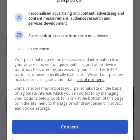
Personalised advertising and content, advertising and
content measurement, audience research and
Tag:
Ricette dal mondo
services development
Store and/or access information on a device
Parole di
Waly
Learn more
Your personal data will be processed and information from
your device (cookies, unique identifiers, and other device
data) may be stored by, accessed by and shared with 319
IN PRIMO PIANO
partners, or used specifically by this site. We and our partners
may use precise geolocation data.
List of partners.
Some vendors may process your personal data on the basis
of legitimate interest, which you can object to by managing
your options below. Look for a link at the bottom of this page
or in the site menu to manage or withdraw consent in privacy
and cookie settings.
Consent
SECONDI PIATTI