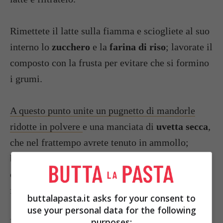
Rimettete il latte sulla fiamma e sciogliete al suo
interno lo
zucchero
e la
farina di riso
; lavorate il
composto con la frusta per evitare che si formino
i grumi.
A questo punto unite un pugnetto di mandorle
ridotte in polvere
e una manciata di
uvetta secca
,
che nel frattempo avrete tenuto in ammollo;
bollite e cuocete la crema per un quarto d’ora
circa, poi versatela nelle ciotole, ponetela nel
frigorifero e servitela fredda.
buttalapasta.it asks for your consent to
use your personal data for the following
purposes:
Foto da:
bulles-d-art-home.over-blog.fr