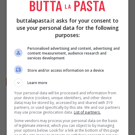
un gusto amaro al tutto).
buttalapasta.it asks for your consent to
use your personal data for the following
purposes:
Personalised advertising and content, advertising and
content measurement, audience research and
services development
Store and/or access information on a device
Mettete un po’ di sale all’interno dei
Learn more
pesci e poi poneteli nel tegame con il
Your personal data will be processed and information from
your device (cookies, unique identifiers, and other device
soffritto.
data) may be stored by, accessed by and shared with 319
partners, or used specifically by this site. We and our partners
may use precise geolocation data.
List of partners.
Some vendors may process your personal data on the basis
of legitimate interest, which you can object to by managing
your options below. Look for a link at the bottom of this page