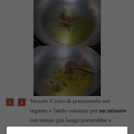
Versate il trito di prezzemolo nel
tegame e fatelo rosolare per
un minuto
(un tempo più lungo porterebbe a
bruciare il prezzemolo e l’aglio e a dare