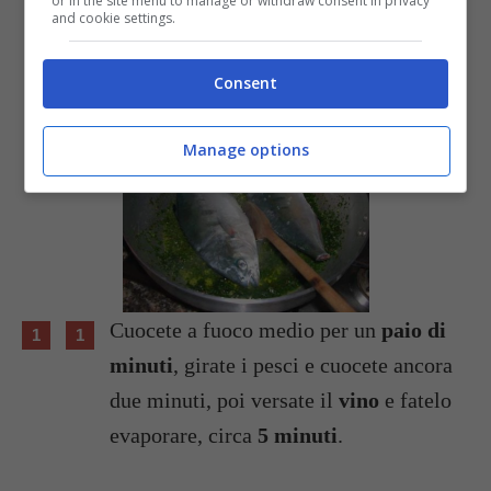
or in the site menu to manage or withdraw consent in privacy
and cookie settings.
Consent
Manage options
Cuocete a fuoco medio per un
paio di
minuti
, girate i pesci e cuocete ancora
due minuti, poi versate il
vino
e fatelo
evaporare, circa
5 minuti
.