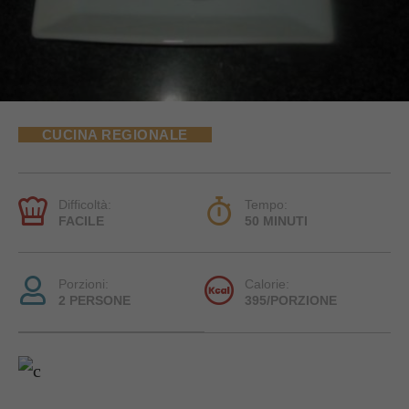
CUCINA REGIONALE
Difficoltà:
Tempo:
FACILE
50 MINUTI
Porzioni:
Calorie:
2 PERSONE
395/PORZIONE