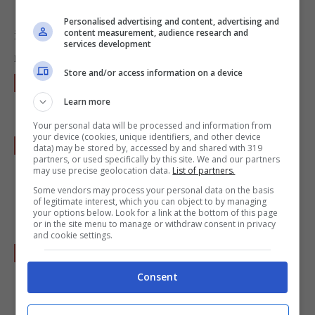
Personalised advertising and content, advertising and
content measurement, audience research and
il composto dovrà risultare piuttosto denso… ma
services development
non troppo
Store and/or access information on a device
Infine trasferite tutto nello stampo e
infornate per circa
1 e ½ ora
circa.
Learn more
Your personal data will be processed and information from
your device (cookies, unique identifiers, and other device
Quando la sfornate, fatela un poco
data) may be stored by, accessed by and shared with 319
partners, or used specifically by this site. We and our partners
raffreddare e poi sformatela con delicatezza
may use precise geolocation data.
List of partners.
e, prima di servirla, cospargetela con
Some vendors may process your personal data on the basis
of legitimate interest, which you can object to by managing
zucchero a velo
.
your options below. Look for a link at the bottom of this page
or in the site menu to manage or withdraw consent in privacy
and cookie settings.
Servire tiepida o fredda con un buon liquore
anche caldo!
Consent