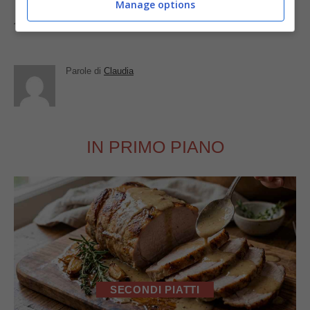
Manage options
Foto da
Francesco Carbone
Parole di
Claudia
IN PRIMO PIANO
SECONDI PIATTI