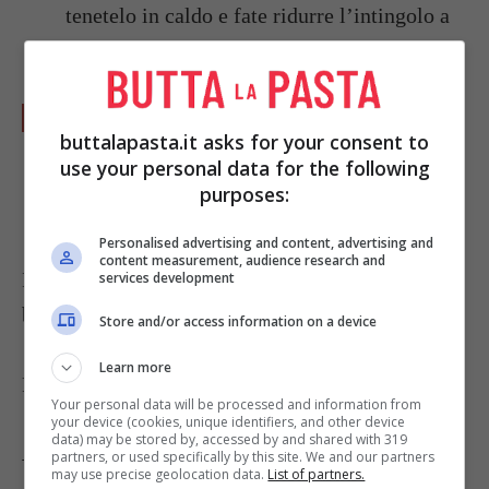
tenetelo in caldo e fate ridurre l’intingolo a
fuoco vivo.
Potete servirlo caldo appena cotto, oppure
buttalapasta.it asks for your consent to
farlo raffreddare e conservare in frigorifero
use your personal data for the following
diversi giorni chiuso in un contenitore
purposes:
ermetico.
Personalised advertising and content, advertising and
content measurement, audience research and
Il pollo in escabeche va accompagnato con patate
services development
bollite e uova sode tagliate a spicchi.
Store and/or access information on a device
Learn more
Foto di
Valentina
Your personal data will be processed and information from
your device (cookies, unique identifiers, and other device
data) may be stored by, accessed by and shared with 319
partners, or used specifically by this site. We and our partners
Tag:
Ricette dal mondo
may use precise geolocation data.
List of partners.