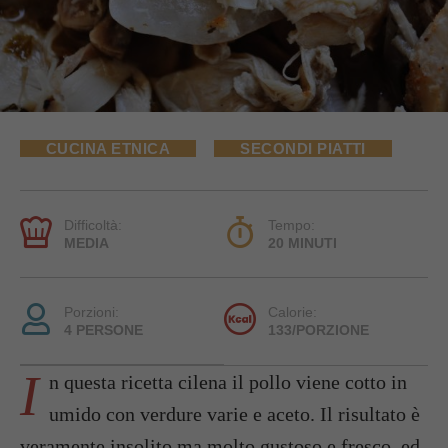
CUCINA ETNICA
SECONDI PIATTI
Difficoltà:
Tempo:
MEDIA
20 MINUTI
Porzioni:
Calorie:
4 PERSONE
133/PORZIONE
I
n questa ricetta cilena il pollo viene cotto in
umido con verdure varie e aceto. Il risultato è
veramente insolito ma molto gustoso e fresco, ed