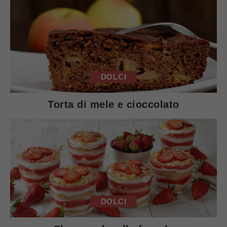
DOLCI
Torta di mele e cioccolato
DOLCI